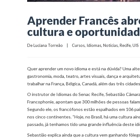
Aprender Francês abr
cultura e oportunida
De 
Luciana Torreão
    |    
Cursos
, 
Idiomas
, 
Notícias
, 
Recife
, 
UIS
Quer aprender um novo idioma e está na dúvida? Uma alterna
gastronomia, moda, teatro, artes visuais, dança e arquitet
trabalhar na França, Bélgica, Canadá, além das três cidad
O instrutor de Idiomas do Senac Recife, Sebastião Câmara,
Francophonie, apontam que 300 milhões de pessoas falam f
Segundo ele, os francófonos estão espalhados em 106 países
nos cinco continentes. “Hoje, no Brasil, há uma cultura a
passado, já tenhamos tido uma grande influência deste idi
Sebastião explica ainda que a cultura vem ganhando fôlego