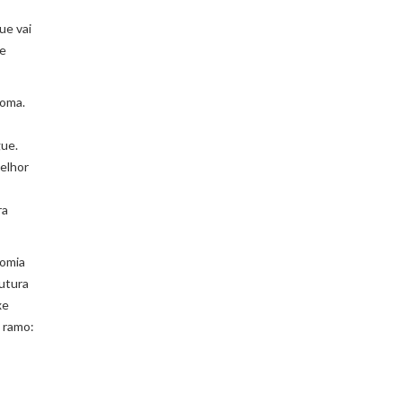
ue vai
ue
ioma.
gue.
melhor
ra
nomia
rutura
xe
 ramo:
E