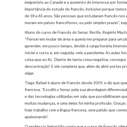
imigratório ao Canadá e o aumento do interesse por forma
importância do estudo do francês, inclusive porque temos 
de 18 a 65 anos. São pessoas que estudaram francês nos
moram em países francófonos, ou pelo simples prazer”, ex
Aluno do curso de Francês do Senac Recife, Rogério Macha
“Pensei em mudar de área e queria me preparar para um pl
aprender, em pouco tempo, devido à carga horária intensi
Iniciei o curso e, em seguida, veio a pandemia. As aulas 
coisa que eu fiz. Diante de tanta coisa negativa, consegu
descontração”. E ele completa que, além de abrir portas pr
viajar.
Tiago Rafael é aluno de Francês desde 2019, e diz que quer
francesa. “Escolhi o Senac pela sua abordagem diferenciad
e das tecnologias utilizadas em sala, que possibilitaram
muitas mudanças, e uma delas foi minha profissão. Graças
hoje trabalho com a língua francesa, uma paixão que come
apaixonando”.
O professor Sebastião conta que o curso de Francês ofer