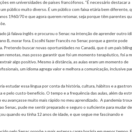
ções em universidades de países francófonos. “É necessário destacar a
um público muito diverso. É um público com faixa etária bem diferente, q
 anos 1960/70 e que agora querem retomar, seja porque têm parentes q
põe.
do já falava inglês e procurou o Senac na intenção de aprender outro id
ano B, morar fora. Escolhi fazer Francês no Senac porque a gente pode
va. Pretendo buscar novas oportunidades no Canadá, que é um país bilín
foram remotas, mas posso garantir que foi um momento terapêutico, foi a 
i extrair algo positivo. Mesmo à distância, as aulas eram um momento de
ofissionais, um idioma agrega valor e melhora a comunicação, inclusive pa
ia estudar essa língua por conta da história, cultura, hábitos e a gastro
a e pelo custo-benefício. O tempo e a frequência das aulas, além da est
 que eu avançasse muito mais rápido no meu aprendizado. A pandemia trou
 ao Senac, pude me sentir preparado e seguro o suficiente para mudar de
çou quando eu tinha 12 anos de idade, e que segue me fascinando e
ecido pelo Senac propõe a mais extensa carga horária em menor tempo. 