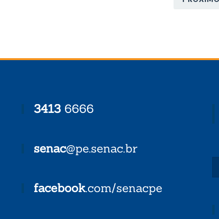
3413
6666
senac
@pe.senac.br
facebook
.com/senacpe