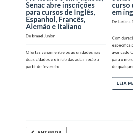
Senac abre inscrições
curso 
para cursos de Inglês,
em ing
Espanhol, Francês,
De 
Luciana 
Alemão e Italiano
De 
Ismael Junior
Com duraçã
específica 
Ofertas variam entre os as unidades nas
avançado Qu
duas cidades e o início das aulas serão a
para o mer
partir de fevereiro
de qualquer
LEIA M
ANTERIOR