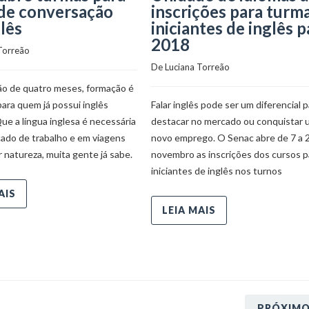
de conversação
inscrições para turm
lês
iniciantes de inglês p
2018
Torreão
De 
Luciana Torreão
o de quatro meses, formação é
para quem já possui inglês
Falar inglês pode ser um diferencial p
e a língua inglesa é necessária
destacar no mercado ou conquistar 
cado de trabalho e em viagens
novo emprego. O Senac abre de 7 a 
 natureza, muita gente já sabe.
novembro as inscrições dos cursos p
iniciantes de inglês nos turnos
AIS
LEIA MAIS
PRÓXIM