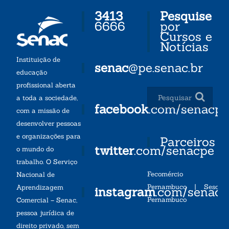
3413
Pesquise
6666
por
Cursos e
Notícias
Instituição de
senac
@pe.senac.br
educação
profissional aberta
a toda a sociedade,
facebook
.com/senacp
com a missão de
desenvolver pessoas
e organizações para
Parceiros
twitter
.com/senacpe
o mundo do
trabalho. O Serviço
Fecomércio
Nacional de
Pernambuco
|
Sesc
Aprendizagem
instagram
.com/senac
Pernambuco
Comercial – Senac,
pessoa jurídica de
direito privado, sem