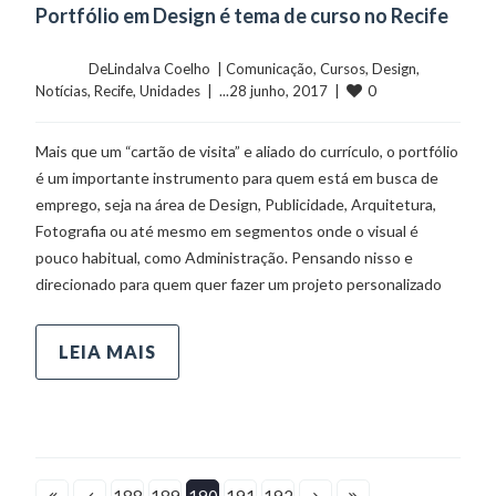
Portfólio em Design é tema de curso no Recife
	    	DeLindalva Coelho  | 
Comunicação
, 
Cursos
, 
Design
, 
0
Notícias
, 
Recife
, 
Unidades
  |  ...28 junho, 2017  |  
Mais que um “cartão de visita” e aliado do currículo, o portfólio
é um importante instrumento para quem está em busca de
emprego, seja na área de Design, Publicidade, Arquitetura,
Fotografia ou até mesmo em segmentos onde o visual é
pouco habitual, como Administração. Pensando nisso e
direcionado para quem quer fazer um projeto personalizado
LEIA MAIS
188
189
190
191
192