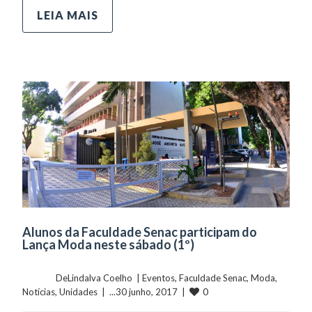
LEIA MAIS
Alunos da Faculdade Senac participam do
Lança Moda neste sábado (1º)
	    	DeLindalva Coelho  | 
Eventos
, 
Faculdade Senac
, 
Moda
, 
0
Notícias
, 
Unidades
  |  ...30 junho, 2017  |  