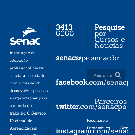
3413
Pesquise
6666
por
Cursos e
Notícias
Instituição de
senac
@pe.senac.br
educação
profissional aberta
a toda a sociedade,
facebook
.com/senacp
com a missão de
desenvolver pessoas
e organizações para
Parceiros
twitter
.com/senacpe
o mundo do
trabalho. O Serviço
Fecomércio
Nacional de
Pernambuco
|
Sesc
Aprendizagem
instagram
.com/senac