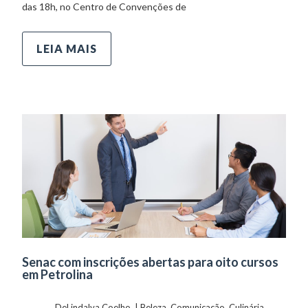
das 18h, no Centro de Convenções de
LEIA MAIS
Senac com inscrições abertas para oito cursos
em Petrolina
	    	DeLindalva Coelho  | 
Beleza
, 
Comunicação
, 
Culinária
, 