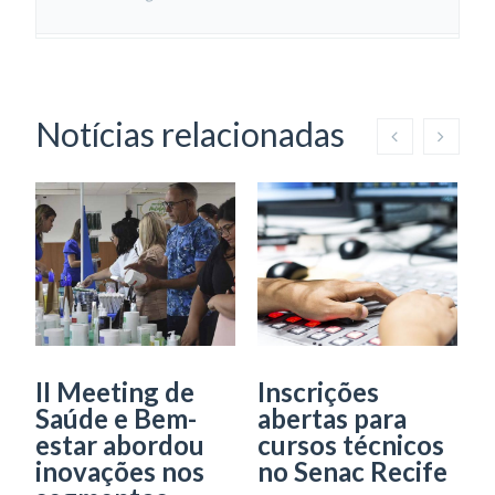
Notícias relacionadas
II Meeting de
Inscrições
P
Saúde e Bem-
abertas para
I
estar abordou
cursos técnicos
a
inovações nos
no Senac Recife
d