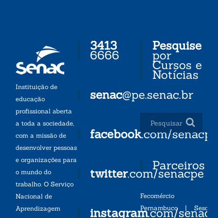
3413
Pesquise
6666
por
Cursos e
Notícias
Instituição de
senac
@pe.senac.br
educação
profissional aberta
a toda a sociedade,
facebook
.com/senacp
com a missão de
desenvolver pessoas
e organizações para
Parceiros
twitter
.com/senacpe
o mundo do
trabalho. O Serviço
Fecomércio
Nacional de
Pernambuco
|
Sesc
Aprendizagem
instagram
.com/senac