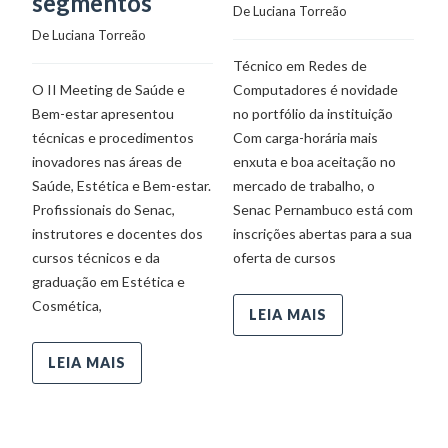
segmentos
s
De 
Luciana Torreão
f
De 
Luciana Torreão
a
Técnico em Redes de
c
O II Meeting de Saúde e
Computadores é novidade
De
Bem-estar apresentou
no portfólio da instituição
técnicas e procedimentos
Com carga-horária mais
inovadores nas áreas de
enxuta e boa aceitação no
Co
Saúde, Estética e Bem-estar.
mercado de trabalho, o
cr
Profissionais do Senac,
Senac Pernambuco está com
at
instrutores e docentes dos
inscrições abertas para a sua
Ma
cursos técnicos e da
oferta de cursos
pr
graduação em Estética e
di
Cosmética,
de
LEIA MAIS
fo
de
LEIA MAIS
q