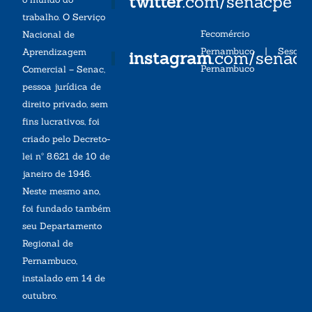
twitter
.com/senacpe
trabalho. O Serviço
Fecomércio
Nacional de
Pernambuco
|
Sesc
Aprendizagem
instagram
.com/senac
Pernambuco
Comercial – Senac,
pessoa jurídica de
direito privado, sem
fins lucrativos, foi
criado pelo Decreto-
lei nº 8.621 de 10 de
janeiro de 1946.
Neste mesmo ano,
foi fundado também
seu Departamento
Regional de
Pernambuco,
instalado em 14 de
outubro.