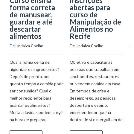
Curso ensina
Inscrições
S
forma correta
abertas para
p
de manusear,
curso de
e
guardar e até
Manipulação de
f
descartar
Alimentos no
c
alimentos
Recife
c
j
De 
Lindalva Coelho
De 
Lindalva Coelho
De
Qual a forma certa de
Objetivo é capacitar as
higienizar os ingredientes?
pessoas que trabalham em
P
Depois de pronta, por
lanchonetes, restaurantes
un
quanto tempo a comida pode
ou vendem comida em casa
e 
ser consumida? Qual o
Em tempos de crise e
co
melhor recipiente para
desemprego, as pessoas
a 
guardar os alimentos?
despertam o espírito
es
Muitas dúvidas podem surgir
empreendedor que há
P
na hora de preparar,
dentro de si e mergulham de
pr
cr