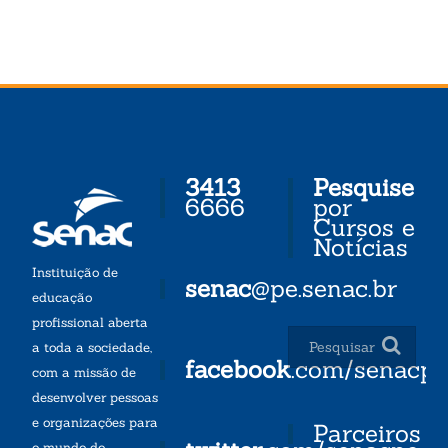
3413
Pesquise
6666
por
Cursos e
Notícias
Instituição de
senac
@pe.senac.br
educação
profissional aberta
a toda a sociedade,
facebook
.com/senacp
com a missão de
desenvolver pessoas
e organizações para
Parceiros
o mundo do