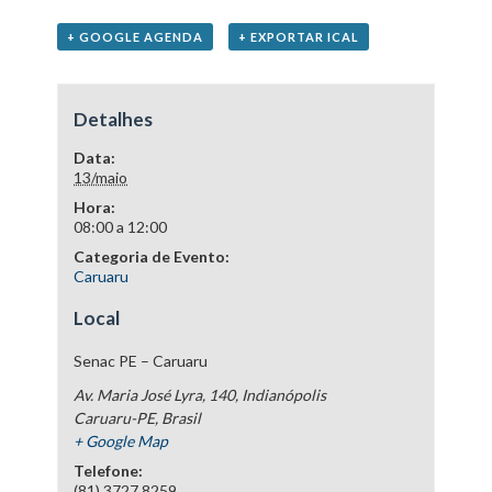
+ GOOGLE AGENDA
+ EXPORTAR ICAL
Detalhes
Data:
13/maio
Hora:
08:00 a 12:00
Categoria de Evento:
Caruaru
Local
Senac PE – Caruaru
Av. Maria José Lyra, 140, Indianópolis
Caruaru-PE
,
Brasil
+ Google Map
Telefone:
(81) 3727.8259