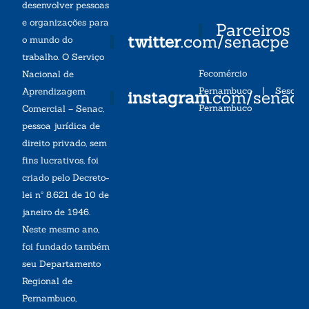
desenvolver pessoas
e organizações para
Parceiros
twitter
.com/senacpe
o mundo do
trabalho. O Serviço
Fecomércio
Nacional de
Pernambuco
|
Sesc
Aprendizagem
instagram
.com/senac
Pernambuco
Comercial – Senac,
pessoa jurídica de
direito privado, sem
fins lucrativos, foi
criado pelo Decreto-
lei nº 8.621 de 10 de
janeiro de 1946.
Neste mesmo ano,
foi fundado também
seu Departamento
Regional de
Pernambuco,