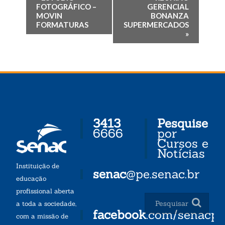
FOTOGRÁFICO –
GERENCIAL
MOVIN
BONANZA
FORMATURAS
SUPERMERCADOS
»
3413
Pesquise
6666
por
Cursos e
Notícias
Instituição de
senac
@pe.senac.br
educação
profissional aberta
a toda a sociedade,
facebook
.com/senacp
com a missão de