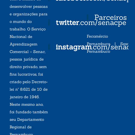
desenvolver pessoas
e organizações para
Parceiros
twitter
.com/senacpe
o mundo do
trabalho. O Serviço
Fecomércio
Nacional de
Pernambuco
|
Sesc
Aprendizagem
instagram
.com/senac
Pernambuco
Comercial – Senac,
pessoa jurídica de
direito privado, sem
fins lucrativos, foi
criado pelo Decreto-
lei nº 8.621 de 10 de
janeiro de 1946.
Neste mesmo ano,
foi fundado também
seu Departamento
Regional de
Pernambuco,