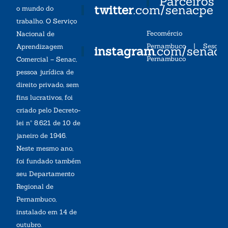
Parceiros
twitter
.com/senacpe
o mundo do
trabalho. O Serviço
Fecomércio
Nacional de
Pernambuco
|
Sesc
Aprendizagem
instagram
.com/senac
Pernambuco
Comercial – Senac,
pessoa jurídica de
direito privado, sem
fins lucrativos, foi
criado pelo Decreto-
lei nº 8.621 de 10 de
janeiro de 1946.
Neste mesmo ano,
foi fundado também
seu Departamento
Regional de
Pernambuco,
instalado em 14 de
outubro.