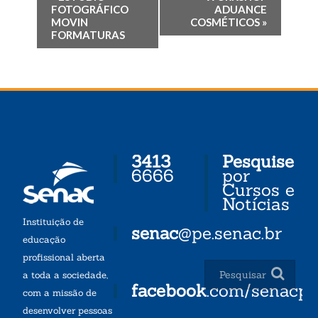
FOTOGRÁFICO
ADUANCE
MOVIN
COSMÉTICOS
»
FORMATURAS
3413
Pesquise
6666
por
Cursos e
Notícias
Instituição de
senac
@pe.senac.br
educação
profissional aberta
a toda a sociedade,
facebook
.com/senacp
com a missão de
desenvolver pessoas