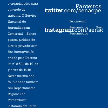
e organizações para
Parceiros
twitter
.com/senacpe
o mundo do
trabalho. O Serviço
Fecomércio
Nacional de
Pernambuco
|
Sesc
Aprendizagem
instagram
.com/senac
Pernambuco
Comercial – Senac,
pessoa jurídica de
direito privado, sem
fins lucrativos, foi
criado pelo Decreto-
lei nº 8.621 de 10 de
janeiro de 1946.
Neste mesmo ano,
foi fundado também
seu Departamento
Regional de
Pernambuco,
instalado em 14 de