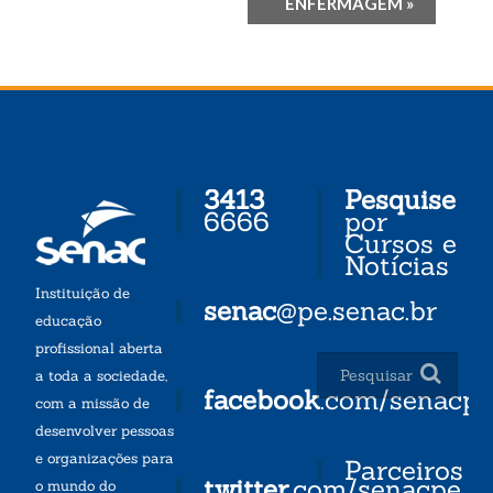
ENFERMAGEM
»
3413
Pesquise
6666
por
Cursos e
Notícias
Instituição de
senac
@pe.senac.br
educação
profissional aberta
a toda a sociedade,
facebook
.com/senacp
com a missão de
desenvolver pessoas
e organizações para
Parceiros
twitter
.com/senacpe
o mundo do