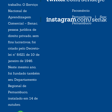
trabalho. O Serviço
Fecomércio
Nacional de
Pernambuco
|
Sesc
Aprendizagem
instagram
.com/senac
Pernambuco
Comercial – Senac,
pessoa jurídica de
direito privado, sem
fins lucrativos, foi
criado pelo Decreto-
lei nº 8.621 de 10 de
janeiro de 1946.
Neste mesmo ano,
foi fundado também
seu Departamento
Regional de
Pernambuco,
instalado em 14 de
outubro.