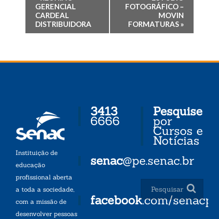
GERENCIAL
FOTOGRÁFICO –
CARDEAL
MOVIN
DISTRIBUIDORA
FORMATURAS
»
3413
Pesquise
6666
por
Cursos e
Notícias
Instituição de
senac
@pe.senac.br
educação
profissional aberta
a toda a sociedade,
facebook
.com/senacp
com a missão de
desenvolver pessoas