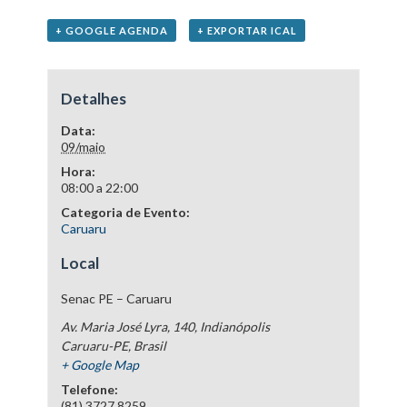
+ GOOGLE AGENDA
+ EXPORTAR ICAL
Detalhes
Data:
09/maio
Hora:
08:00 a 22:00
Categoria de Evento:
Caruaru
Local
Senac PE – Caruaru
Av. Maria José Lyra, 140, Indianópolis
Caruaru-PE
,
Brasil
+ Google Map
Telefone:
(81) 3727.8259