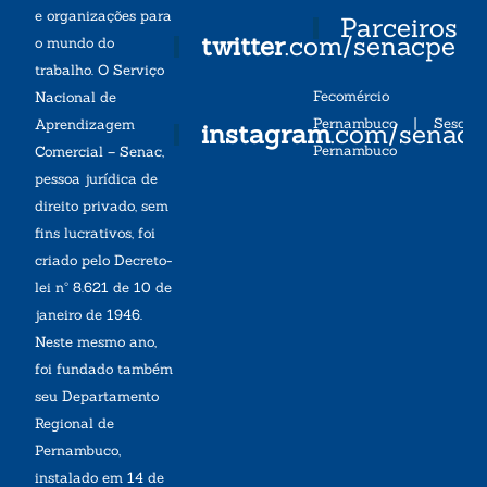
e organizações para
Parceiros
twitter
.com/senacpe
o mundo do
trabalho. O Serviço
Fecomércio
Nacional de
Pernambuco
|
Sesc
Aprendizagem
instagram
.com/senac
Pernambuco
Comercial – Senac,
pessoa jurídica de
direito privado, sem
fins lucrativos, foi
criado pelo Decreto-
lei nº 8.621 de 10 de
janeiro de 1946.
Neste mesmo ano,
foi fundado também
seu Departamento
Regional de
Pernambuco,
instalado em 14 de