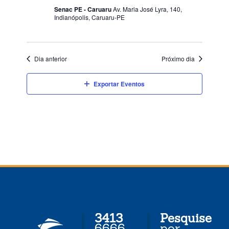
de
Senac PE - Caruaru
Av. Maria José Lyra, 140,
Indianópolis, Caruaru-PE
Eventos
Dia anterior
Próximo dia
Exportar Eventos
3413
Pesquise
6666
por