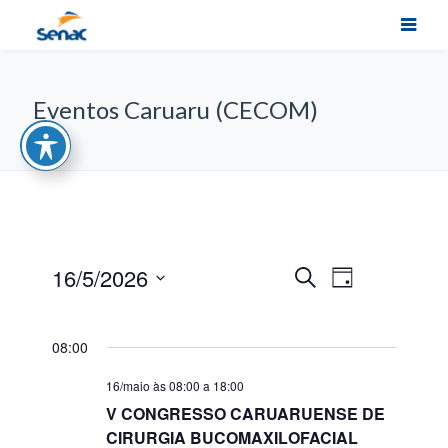
Eventos Caruaru (CECOM)
Navegação
16/5/2026
Pesquisa
Procurar
Dia
do
eventos
Selecione
visual
e
a
Evento
data.
08:00
navegação
de
16/maio às 08:00
a
18:00
V CONGRESSO CARUARUENSE DE
visuais
CIRURGIA BUCOMAXILOFACIAL