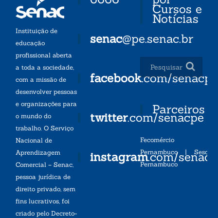
Cursos e
Notícias
Instituição de
senac
@pe.senac.br
educação
profissional aberta
a toda a sociedade,
facebook
.com/senacp
com a missão de
desenvolver pessoas
e organizações para
Parceiros
twitter
.com/senacpe
o mundo do
trabalho. O Serviço
Fecomércio
Nacional de
Pernambuco
|
Sesc
Aprendizagem
instagram
.com/senac
Pernambuco
Comercial – Senac,
pessoa jurídica de
direito privado, sem
fins lucrativos, foi
criado pelo Decreto-