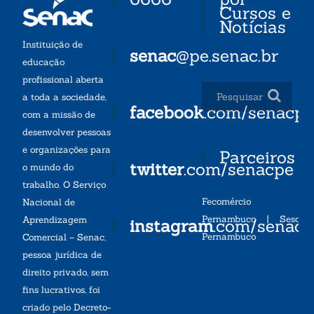
Cursos e
Notícias
Instituição de
senac
@pe.senac.br
educação
profissional aberta
a toda a sociedade,
facebook
.com/senacp
com a missão de
desenvolver pessoas
e organizações para
Parceiros
twitter
.com/senacpe
o mundo do
trabalho. O Serviço
Fecomércio
Nacional de
Pernambuco
|
Sesc
Aprendizagem
instagram
.com/senac
Pernambuco
Comercial – Senac,
pessoa jurídica de
direito privado, sem
fins lucrativos, foi
criado pelo Decreto-