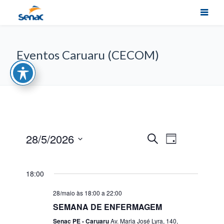
Eventos Caruaru (CECOM)
Navegação
28/5/2026
Pesquisa
Procurar
Dia
do
eventos
Selecione
visual
e
a
Evento
data.
18:00
navegação
de
28/maio às 18:00
a
22:00
SEMANA DE ENFERMAGEM
visuais
Senac PE - Caruaru
Av. Maria José Lyra, 140,