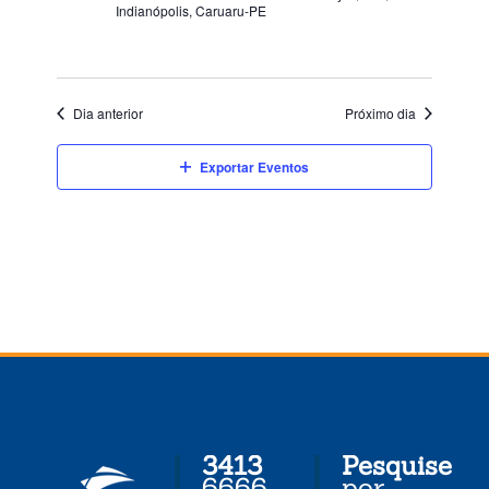
de
Indianópolis, Caruaru-PE
Eventos
Dia anterior
Próximo dia
Exportar Eventos
3413
Pesquise
6666
por