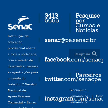
3413
Pesquise
6666
por
Cursos e
Notícias
Instituição de
senac
@pe.senac.br
educação
profissional aberta
a toda a sociedade,
facebook
.com/senacp
com a missão de
desenvolver pessoas
e organizações para
Parceiros
twitter
.com/senacpe
o mundo do
trabalho. O Serviço
Fecomércio
Nacional de
Pernambuco
|
Sesc
Aprendizagem
instagram
.com/senac
Pernambuco
Comercial – Senac,