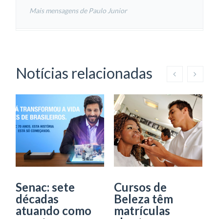
Mais mensagens de Paulo Junior
Notícias relacionadas
Senac: sete
Cursos de
M
décadas
Beleza têm
a
atuando como
matrículas
c