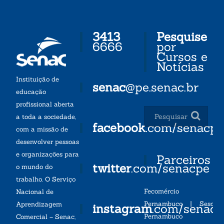
3413
Pesquise
6666
por
Cursos e
Notícias
Instituição de
senac
@pe.senac.br
educação
profissional aberta
a toda a sociedade,
facebook
.com/senacp
com a missão de
desenvolver pessoas
e organizações para
Parceiros
twitter
.com/senacpe
o mundo do
trabalho. O Serviço
Fecomércio
Nacional de
Pernambuco
|
Sesc
Aprendizagem
instagram
.com/senac
Pernambuco
Comercial – Senac,