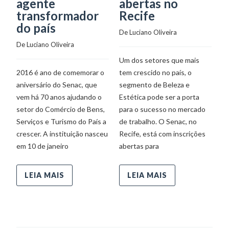
agente
abertas no
B
transformador
Recife
C
do país
I
De 
Luciano Oliveira
I
De 
Luciano Oliveira
G
Um dos setores que mais
De
2016 é ano de comemorar o
tem crescido no país, o
aniversário do Senac, que
segmento de Beleza e
vem há 70 anos ajudando o
Estética pode ser a porta
O
setor do Comércio de Bens,
para o sucesso no mercado
c
Serviços e Turismo do País a
de trabalho. O Senac, no
di
crescer. A instituição nasceu
Recife, está com inscrições
de
em 10 de janeiro
abertas para
me
Sã
na
LEIA MAIS
LEIA MAIS
Cu
In