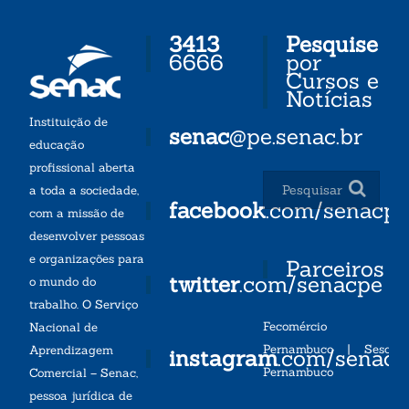
3413
Pesquise
6666
por
Cursos e
Notícias
Instituição de
senac
@pe.senac.br
educação
profissional aberta
a toda a sociedade,
facebook
.com/senacp
com a missão de
desenvolver pessoas
e organizações para
Parceiros
twitter
.com/senacpe
o mundo do
trabalho. O Serviço
Fecomércio
Nacional de
Pernambuco
|
Sesc
Aprendizagem
instagram
.com/senac
Pernambuco
Comercial – Senac,
pessoa jurídica de