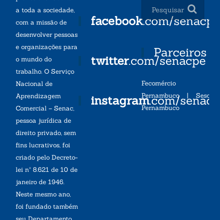
a toda a sociedade,
facebook
.com/senacp
com a missão de
desenvolver pessoas
e organizações para
Parceiros
twitter
.com/senacpe
o mundo do
trabalho. O Serviço
Fecomércio
Nacional de
Pernambuco
|
Sesc
Aprendizagem
instagram
.com/senac
Pernambuco
Comercial – Senac,
pessoa jurídica de
direito privado, sem
fins lucrativos, foi
criado pelo Decreto-
lei nº 8.621 de 10 de
janeiro de 1946.
Neste mesmo ano,
foi fundado também
seu Departamento