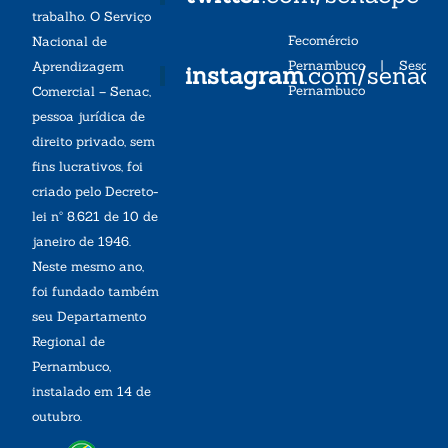
trabalho. O Serviço
Fecomércio
Nacional de
Pernambuco
|
Sesc
Aprendizagem
instagram
.com/senac
Pernambuco
Comercial – Senac,
pessoa jurídica de
direito privado, sem
fins lucrativos, foi
criado pelo Decreto-
lei nº 8.621 de 10 de
janeiro de 1946.
Neste mesmo ano,
foi fundado também
seu Departamento
Regional de
Pernambuco,
instalado em 14 de
outubro.