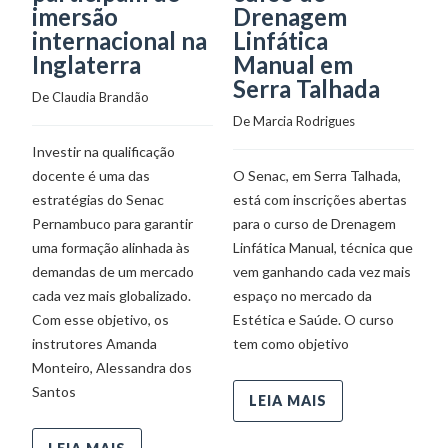
imersão
Drenagem
p
internacional na
Linfática
c
Inglaterra
Manual em
p
Serra Talhada
s
De 
Claudia Brandão
a
De 
Marcia Rodrigues
De
Investir na qualificação
docente é uma das
O Senac, em Serra Talhada,
estratégias do Senac
está com inscrições abertas
En
Pernambuco para garantir
para o curso de Drenagem
se
uma formação alinhada às
Linfática Manual, técnica que
C
demandas de um mercado
vem ganhando cada vez mais
r
cada vez mais globalizado.
espaço no mercado da
d
Com esse objetivo, os
Estética e Saúde. O curso
do
instrutores Amanda
tem como objetivo
ma
Monteiro, Alessandra dos
N
Santos
LEIA MAIS