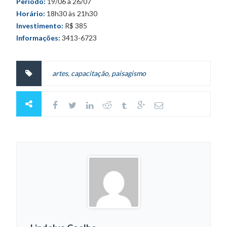
Período:
19/06 a 26/07
Horário:
18h30 às 21h30
Investimento:
R$ 385
Informações:
3413-6723
artes
,
capacitação
,
paisagismo