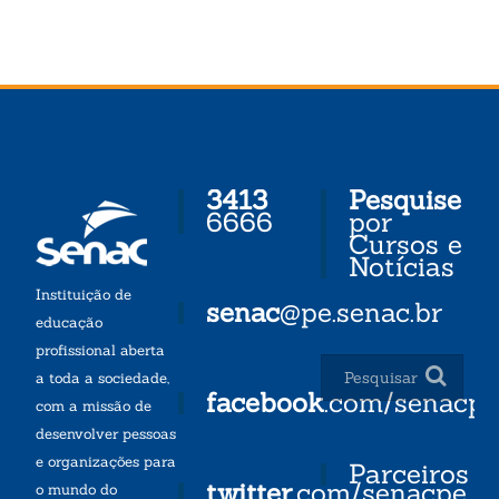
3413
Pesquise
6666
por
Cursos e
Notícias
Instituição de
senac
@pe.senac.br
educação
profissional aberta
a toda a sociedade,
facebook
.com/senacp
com a missão de
desenvolver pessoas
e organizações para
Parceiros
twitter
.com/senacpe
o mundo do