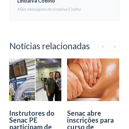
Lindalva Coelho
Mais mensagens de Lindalva Coelho
Notícias relacionadas
Instrutores do
Senac abre
Senac PE
inscrições para
2
participam de
curso de