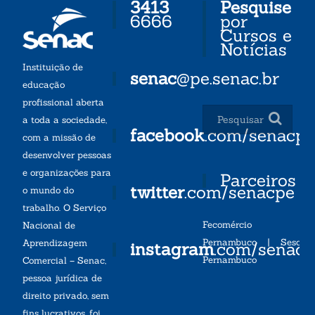
3413
Pesquise
6666
por
Cursos e
Notícias
Instituição de
senac
@pe.senac.br
educação
profissional aberta
a toda a sociedade,
facebook
.com/senacp
com a missão de
desenvolver pessoas
e organizações para
Parceiros
twitter
.com/senacpe
o mundo do
trabalho. O Serviço
Fecomércio
Nacional de
Pernambuco
|
Sesc
Aprendizagem
instagram
.com/senac
Pernambuco
Comercial – Senac,
pessoa jurídica de
direito privado, sem
fins lucrativos, foi