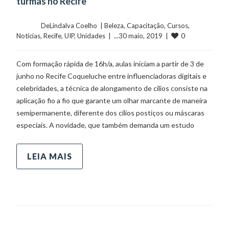
turmas no Recife
	    	DeLindalva Coelho  | 
Beleza
, 
Capacitação
, 
Cursos
, 
0
Notícias
, 
Recife
, 
UIP
, 
Unidades
  |  ...30 maio, 2019  |  
Com formação rápida de 16h/a, aulas iniciam a partir de 3 de
junho no Recife Coqueluche entre influenciadoras digitais e
celebridades, a técnica de alongamento de cílios consiste na
aplicação fio a fio que garante um olhar marcante de maneira
semipermanente, diferente dos cílios postiços ou máscaras
especiais. A novidade, que também demanda um estudo
LEIA MAIS