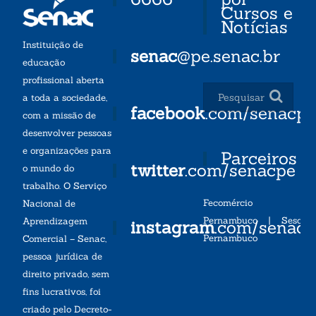
Cursos e
Notícias
Instituição de
senac
@pe.senac.br
educação
profissional aberta
a toda a sociedade,
facebook
.com/senacp
com a missão de
desenvolver pessoas
e organizações para
Parceiros
twitter
.com/senacpe
o mundo do
trabalho. O Serviço
Fecomércio
Nacional de
Pernambuco
|
Sesc
Aprendizagem
instagram
.com/senac
Pernambuco
Comercial – Senac,
pessoa jurídica de
direito privado, sem
fins lucrativos, foi
criado pelo Decreto-