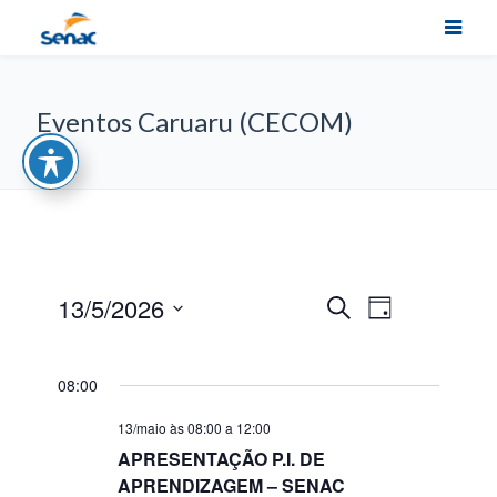
Eventos Caruaru (CECOM)
Navegação
13/5/2026
Pesquisa
Procurar
Dia
do
eventos
Selecione
visual
e
a
Evento
data.
08:00
navegação
de
13/maio às 08:00
a
12:00
APRESENTAÇÃO P.I. DE
visuais
APRENDIZAGEM – SENAC