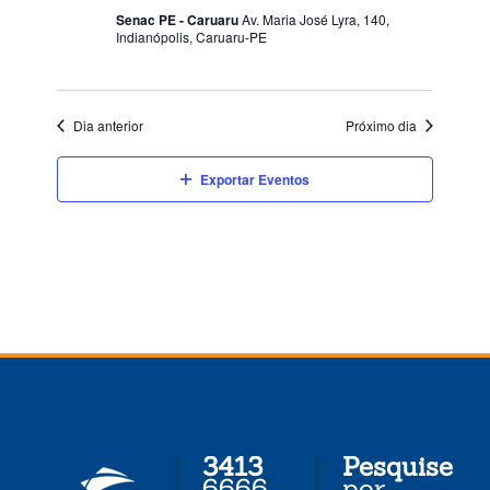
de
Senac PE - Caruaru
Av. Maria José Lyra, 140,
Indianópolis, Caruaru-PE
Eventos
Dia anterior
Próximo dia
Exportar Eventos
3413
Pesquise
6666
por