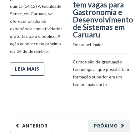
tem vagas para
F
quinta (04.12) A Faculdade
Gastronomia e
r
Senac, em Caruaru, vai
Desenvolvimento
m
oferecer um dia de
de Sistemas em
experiência com atividades
De
Caruaru
gratuitas para o público. A
ação acontece no próximo
De 
Ismael Junior
Gr
dia 04 de dezembro,
de
Cursos são de graduação
al
LEIA MAIS
tecnológica, que possibilitam
formação superior em um
tempo mais curto
ANTERIOR
PRÓXIMO