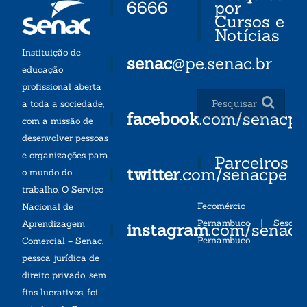
6666
por
Cursos e
Notícias
Instituição de
senac
@pe.senac.br
educação
profissional aberta
a toda a sociedade,
facebook
.com/senacp
com a missão de
desenvolver pessoas
e organizações para
Parceiros
twitter
.com/senacpe
o mundo do
trabalho. O Serviço
Fecomércio
Nacional de
Pernambuco
|
Sesc
Aprendizagem
instagram
.com/senac
Pernambuco
Comercial – Senac,
pessoa jurídica de
direito privado, sem
fins lucrativos, foi