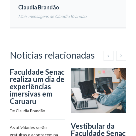
Claudia Brandão
Mais mensagens de Claudia Brandão
Notícias relacionadas
Faculdade Senac
realiza um dia de
experiências
imersivas em
Caruaru
De 
Claudia Brandão
Vestibular da
C
As atividades serão
Faculdade Senac
G
gratuitas e acontecem na