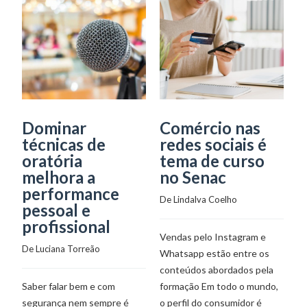
Dominar
Comércio nas
C
técnicas de
redes sociais é
O
oratória
tema de curso
p
melhora a
no Senac
d
performance
p
De 
Lindalva Coelho
pessoal e
De
profissional
Vendas pelo Instagram e
De 
Luciana Torreão
Whatsapp estão entre os
A
conteúdos abordados pela
di
Saber falar bem e com
formação Em todo o mundo,
22
segurança nem sempre é
o perfil do consumidor é
po