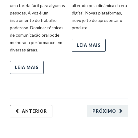
uma tarefa fácil para algumas
alterado pela dinâmica da era
é 
pessoas, A voz é um
digital. Novas plataformas,
u
instrumento de trabalho
novo jeito de apresentar o
di
poderoso. Dominar técnicas
produto
de comunicação oral pode
melhorar a performance em
LEIA MAIS
diversas áreas.
LEIA MAIS
ANTERIOR
PRÓXIMO