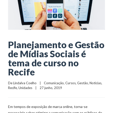
Planejamento e Gestão
de Mídias Sociais é
tema de curso no
Recife
De 
Lindalva Coelho
    |    
Comunicação
, 
Cursos
, 
Gestão
, 
Notícias
, 
Recife
, 
Unidades
    |    27 junho, 2019
Em tempos de exposição de marca online, torna-se
necessário saber otimizar a comunicação com os públicos de