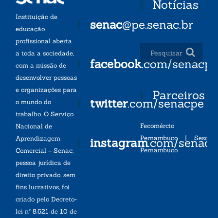
Notícias
Instituição de
senac
@pe.senac.br
educação
profissional aberta
a toda a sociedade,
facebook
.com/senacp
com a missão de
desenvolver pessoas
e organizações para
Parceiros
twitter
.com/senacpe
o mundo do
trabalho. O Serviço
Fecomércio
Nacional de
Pernambuco
|
Sesc
Aprendizagem
instagram
.com/senac
Pernambuco
Comercial – Senac,
pessoa jurídica de
direito privado, sem
fins lucrativos, foi
criado pelo Decreto-
lei nº 8.621 de 10 de