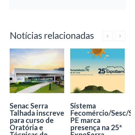
Notícias relacionadas
S
T
i
c
d
De
Senac Serra
Sistema
Fo
Talhada inscreve
Fecomércio/Sesc/S
de
para curso de
PE marca
be
Oratória e
presença na 25ª
O
Técnicas de
ExpoSerra