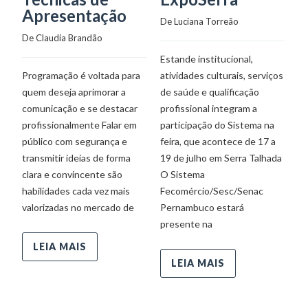
co
Apresentação
o 
De 
Luciana Torreão
So
De 
Claudia Brandão
Se
Estande institucional,
Programação é voltada para
atividades culturais, serviços
quem deseja aprimorar a
de saúde e qualificação
comunicação e se destacar
profissional integram a
profissionalmente Falar em
participação do Sistema na
público com segurança e
feira, que acontece de 17 a
transmitir ideias de forma
19 de julho em Serra Talhada
clara e convincente são
O Sistema
habilidades cada vez mais
Fecomércio/Sesc/Senac
valorizadas no mercado de
Pernambuco estará
presente na
LEIA MAIS
LEIA MAIS