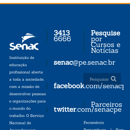
3413
Pesquise
6666
por
Cursos e
Notícias
Instituição de
senac
@pe.senac.br
educação
profissional aberta
a toda a sociedade,
facebook
.com/senacp
com a missão de
desenvolver pessoas
e organizações para
Parceiros
twitter
.com/senacpe
o mundo do
trabalho. O Serviço
Fecomércio
Nacional de
Pernambuco
|
Sesc