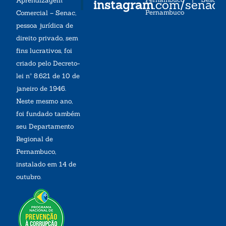
Aprendizagem
instagram
.com/senac
Pernambuco
Comercial – Senac,
pessoa jurídica de
direito privado, sem
fins lucrativos, foi
criado pelo Decreto-
lei nº 8.621 de 10 de
janeiro de 1946.
Neste mesmo ano,
foi fundado também
seu Departamento
Regional de
Pernambuco,
instalado em 14 de
outubro.