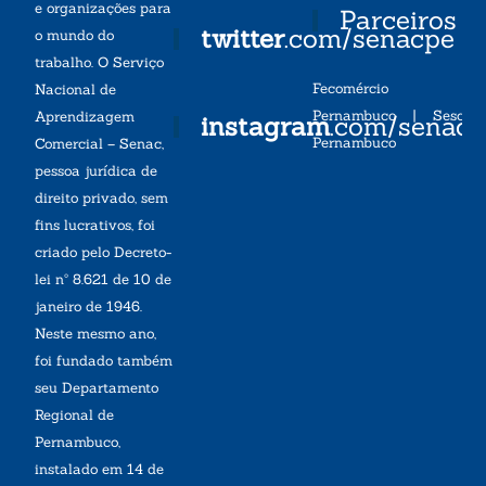
e organizações para
Parceiros
twitter
.com/senacpe
o mundo do
trabalho. O Serviço
Fecomércio
Nacional de
Pernambuco
|
Sesc
Aprendizagem
instagram
.com/senac
Pernambuco
Comercial – Senac,
pessoa jurídica de
direito privado, sem
fins lucrativos, foi
criado pelo Decreto-
lei nº 8.621 de 10 de
janeiro de 1946.
Neste mesmo ano,
foi fundado também
seu Departamento
Regional de
Pernambuco,
instalado em 14 de