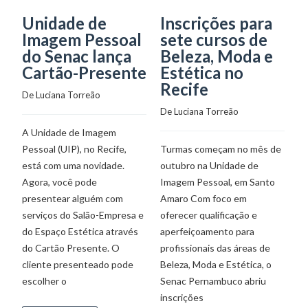
Unidade de
Inscrições para
C
Imagem Pessoal
sete cursos de
D
do Senac lança
Beleza, Moda e
C
Cartão-Presente
Estética no
C
Recife
S
De 
Luciana Torreão
De 
Luciana Torreão
De
A Unidade de Imagem
Pessoal (UIP), no Recife,
Turmas começam no mês de
O
está com uma novidade.
outubro na Unidade de
c
Agora, você pode
Imagem Pessoal, em Santo
de
presentear alguém com
Amaro Com foco em
e
serviços do Salão-Empresa e
oferecer qualificação e
ce
do Espaço Estética através
aperfeiçoamento para
Se
do Cartão Presente. O
profissionais das áreas de
a
cliente presenteado pode
Beleza, Moda e Estética, o
Ed
escolher o
Senac Pernambuco abriu
G
inscrições
e