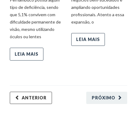
tipo de deficiência, sendo
ampliando oportunidades
aj
que 5,1% convivem com
profissionais. Atento a essa
a
dificuldade permanente de
expansão, o
te
visão, mesmo utilizando
o
óculos ou lentes
LEIA MAIS
LEIA MAIS
ANTERIOR
PRÓXIMO