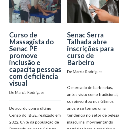
Curso de
Senac Serra
W
Massagista do
Talhada abre
d
Senac PE
inscrições para
s
promove
curso de
d
inclusão e
Barbeiro
h
capacita pessoas
De 
Marcia Rodrigues
De
com deficiência
visual
O mercado de barbearias,
I
De 
Marcia Rodrigues
antes visto como tradicional,
di
se reinventou nos últimos
Pr
De acordo com o último
anos e se tornou uma
o 
Censo do IBGE, realizado em
tendência no setor de beleza
o 
2022, 8,9% da população de
masculina, movimentando
re
Pernambuco possui algum
negócios bem-sucedidos e
po