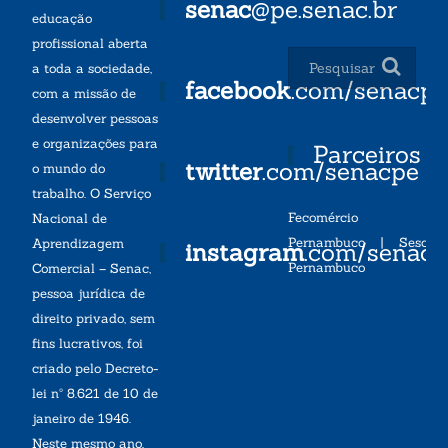
senac
@pe.senac.br
educação
profissional aberta
a toda a sociedade,
facebook
.com/senacp
com a missão de
desenvolver pessoas
e organizações para
Parceiros
twitter
.com/senacpe
o mundo do
trabalho. O Serviço
Fecomércio
Nacional de
Pernambuco
|
Sesc
Aprendizagem
instagram
.com/senac
Pernambuco
Comercial – Senac,
pessoa jurídica de
direito privado, sem
fins lucrativos, foi
criado pelo Decreto-
lei nº 8.621 de 10 de
janeiro de 1946.
Neste mesmo ano,