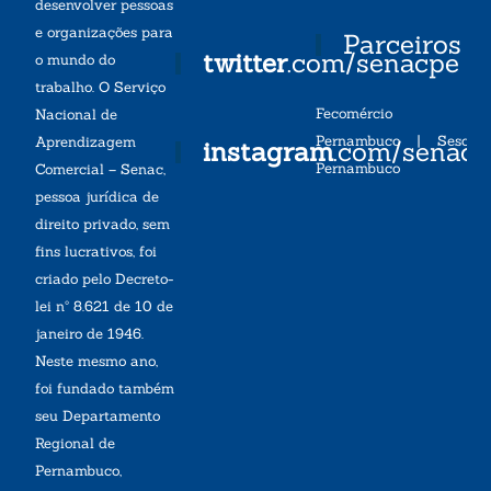
desenvolver pessoas
e organizações para
Parceiros
twitter
.com/senacpe
o mundo do
trabalho. O Serviço
Fecomércio
Nacional de
Pernambuco
|
Sesc
Aprendizagem
instagram
.com/senac
Pernambuco
Comercial – Senac,
pessoa jurídica de
direito privado, sem
fins lucrativos, foi
criado pelo Decreto-
lei nº 8.621 de 10 de
janeiro de 1946.
Neste mesmo ano,
foi fundado também
seu Departamento
Regional de
Pernambuco,