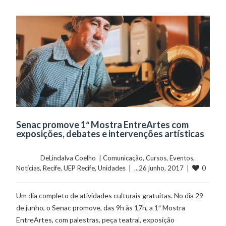
Senac promove 1ª Mostra EntreArtes com
exposições, debates e intervenções artísticas
	    	DeLindalva Coelho  | 
Comunicação
, 
Cursos
, 
Eventos
, 
0
Notícias
, 
Recife
, 
UEP Recife
, 
Unidades
  |  ...26 junho, 2017  |  
Um dia completo de atividades culturais gratuitas. No dia 29
de junho, o Senac promove, das 9h às 17h, a 1ª Mostra
EntreArtes, com palestras, peça teatral, exposição