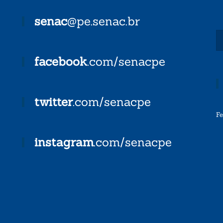
senac
@pe.senac.br
facebook
.com/senacpe
twitter
.com/senacpe
F
instagram
.com/senacpe