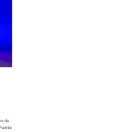
os da
 Padrão