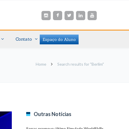
Contato
Espaço do Aluno
Home
Search results for "Berlim"
Outras Notícias
Senac promove último Simulado WorldSkills