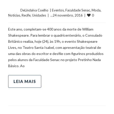
	    	DeLindalva Coelho  | 
Eventos
, 
Faculdade Senac
, 
Moda
, 
0
Notícias
, 
Recife
, 
Unidades
  |  ...24 novembro, 2016  |  
Este ano, completam-se 400 anos da morte de William
Shakespeare. Para lembrar o quadricentenário, o Consulado
Britânico realiza, hoje (24), às 19h, o evento Shakespeare
Lives, no Teatro Santa Isabel, com apresentação teatral de
uma das obras do escritor e desfile com figurinos produzidos
pelos alunos da Faculdade Senac no projeto Pretinho Nada
Básico. Ao
LEIA MAIS