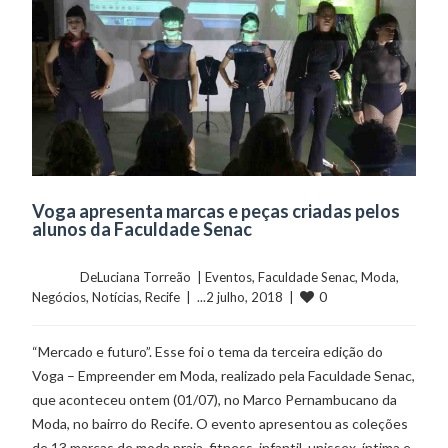
Voga apresenta marcas e peças criadas pelos
alunos da Faculdade Senac
	    	DeLuciana Torreão  | 
Eventos
, 
Faculdade Senac
, 
Moda
, 
0
Negócios
, 
Notícias
, 
Recife
  |  ...2 julho, 2018  |  
“Mercado e futuro”. Esse foi o tema da terceira edição do
Voga – Empreender em Moda, realizado pela Faculdade Senac,
que aconteceu ontem (01/07), no Marco Pernambucano da
Moda, no bairro do Recife. O evento apresentou as coleções
de 13 marcas de moda praia, fitness, infantil, unissex, íntima e