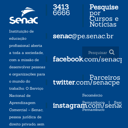
3413
Pesquise
6666
por
Cursos e
Notícias
Instituição de
senac
@pe.senac.br
educação
profissional aberta
a toda a sociedade,
facebook
.com/senacp
com a missão de
desenvolver pessoas
e organizações para
Parceiros
twitter
.com/senacpe
o mundo do
trabalho. O Serviço
Fecomércio
Nacional de
Pernambuco
|
Sesc
Aprendizagem
instagram
.com/senac
Pernambuco
Comercial – Senac,
pessoa jurídica de
direito privado, sem