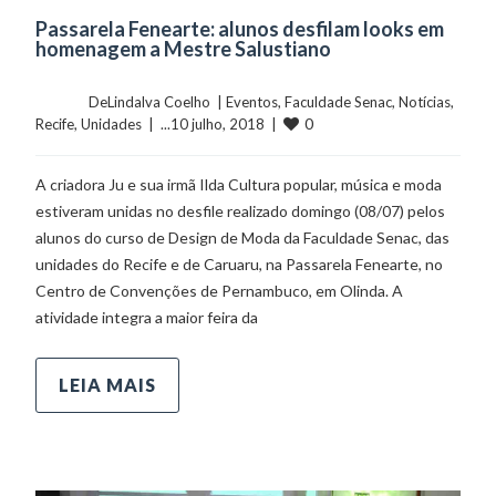
Passarela Fenearte: alunos desfilam looks em
homenagem a Mestre Salustiano
	    	DeLindalva Coelho  | 
Eventos
, 
Faculdade Senac
, 
Notícias
, 
0
Recife
, 
Unidades
  |  ...10 julho, 2018  |  
A criadora Ju e sua irmã Ilda Cultura popular, música e moda
estiveram unidas no desfile realizado domingo (08/07) pelos
alunos do curso de Design de Moda da Faculdade Senac, das
unidades do Recife e de Caruaru, na Passarela Fenearte, no
Centro de Convenções de Pernambuco, em Olinda. A
atividade integra a maior feira da
LEIA MAIS