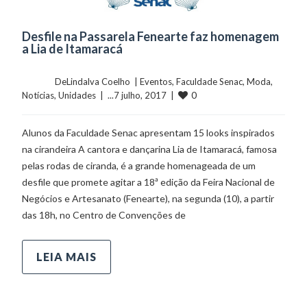
Desfile na Passarela Fenearte faz homenagem
a Lia de Itamaracá
	    	DeLindalva Coelho  | 
Eventos
, 
Faculdade Senac
, 
Moda
, 
0
Notícias
, 
Unidades
  |  ...7 julho, 2017  |  
Alunos da Faculdade Senac apresentam 15 looks inspirados
na cirandeira A cantora e dançarina Lia de Itamaracá, famosa
pelas rodas de ciranda, é a grande homenageada de um
desfile que promete agitar a 18ª edição da Feira Nacional de
Negócios e Artesanato (Fenearte), na segunda (10), a partir
das 18h, no Centro de Convenções de
LEIA MAIS