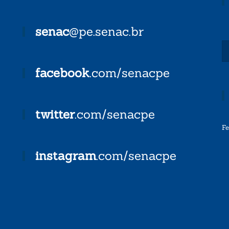
senac
@pe.senac.br
facebook
.com/senacpe
twitter
.com/senacpe
F
instagram
.com/senacpe