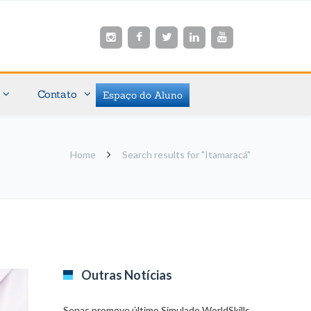
Contato
Espaço do Aluno
Home
Search results for "Itamaracá"
Outras Notícias
Senac promove último Simulado WorldSkills