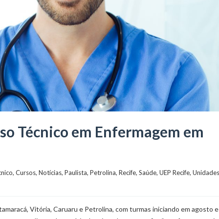
urso Técnico em Enfermagem em
cnico
, 
Cursos
, 
Notícias
, 
Paulista
, 
Petrolina
, 
Recife
, 
Saúde
, 
UEP Recife
, 
Unidade
tamaracá, Vitória, Caruaru e Petrolina, com turmas iniciando em agosto e