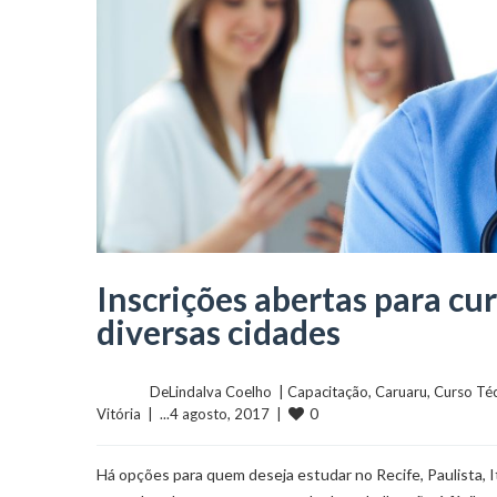
Inscrições abertas para c
diversas cidades
	    	DeLindalva Coelho  | 
Capacitação
, 
Caruaru
, 
Curso Té
0
Vitória
  |  ...4 agosto, 2017  |  
Há opções para quem deseja estudar no Recife, Paulista, I