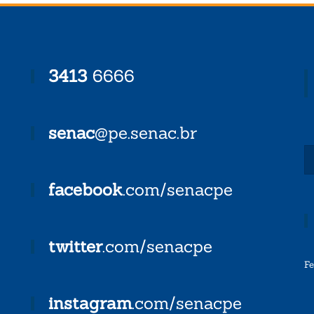
3413
6666
senac
@pe.senac.br
facebook
.com/senacpe
twitter
.com/senacpe
F
instagram
.com/senacpe