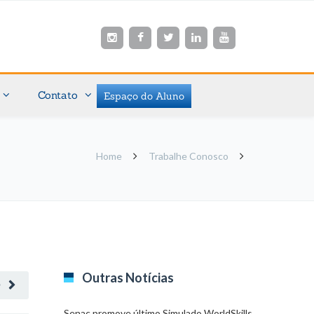
Contato
Espaço do Aluno
Home
Trabalhe Conosco
Outras Notícias
O
Senac promove último Simulado WorldSkills