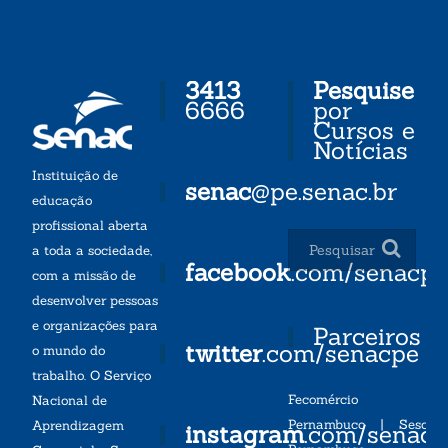
3413
Pesquise
6666
por
Cursos e
Notícias
Instituição de
senac
@pe.senac.br
educação
profissional aberta
a toda a sociedade,
facebook
.com/senacp
com a missão de
desenvolver pessoas
e organizações para
Parceiros
twitter
.com/senacpe
o mundo do
trabalho. O Serviço
Fecomércio
Nacional de
Pernambuco
|
Sesc
Aprendizagem
instagram
.com/senac