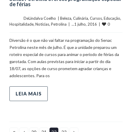
de férias
	    	DeLindalva Coelho  | 
Beleza
, 
Culinária
, 
Cursos
, 
Educação
, 
0
Hospitalidade
, 
Notícias
, 
Petrolina
  |  ...1 julho, 2016  |  
Diversão é o que não vai faltar na programação do Senac
Petrolina neste mês de julho. É que a unidade preparou um
roteiro especial de cursos para animar o período de férias da
garotada. Com aulas previstas para iniciar a partir do dia
18/07, as opções de curso prometem agradar crianças e
adolescentes. Para os
LEIA MAIS
20
21
22
23