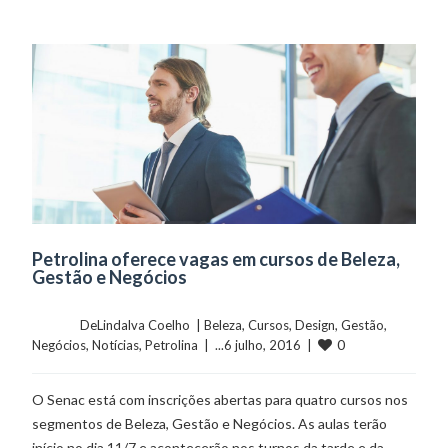
Petrolina oferece vagas em cursos de Beleza,
Gestão e Negócios
	    	DeLindalva Coelho  | 
Beleza
, 
Cursos
, 
Design
, 
Gestão
, 
0
Negócios
, 
Notícias
, 
Petrolina
  |  ...6 julho, 2016  |  
O Senac está com inscrições abertas para quatro cursos nos
segmentos de Beleza, Gestão e Negócios. As aulas terão
início no dia 11/7 e acontecerão nos turnos da tarde e da