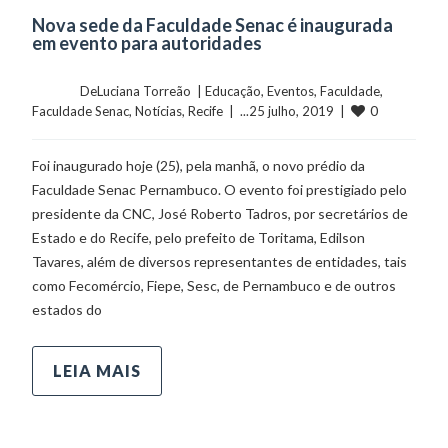
Nova sede da Faculdade Senac é inaugurada
em evento para autoridades
	    	DeLuciana Torreão  | 
Educação
, 
Eventos
, 
Faculdade
, 
0
Faculdade Senac
, 
Notícias
, 
Recife
  |  ...25 julho, 2019  |  
Foi inaugurado hoje (25), pela manhã, o novo prédio da
Faculdade Senac Pernambuco. O evento foi prestigiado pelo
presidente da CNC, José Roberto Tadros, por secretários de
Estado e do Recife, pelo prefeito de Toritama, Edilson
Tavares, além de diversos representantes de entidades, tais
como Fecomércio, Fiepe, Sesc, de Pernambuco e de outros
estados do
LEIA MAIS