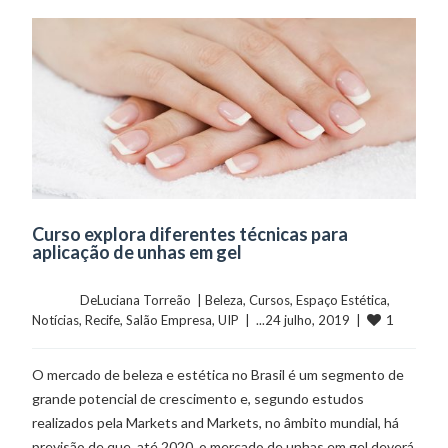
Curso explora diferentes técnicas para
aplicação de unhas em gel
	    	DeLuciana Torreão  | 
Beleza
, 
Cursos
, 
Espaço Estética
, 
1
Notícias
, 
Recife
, 
Salão Empresa
, 
UIP
  |  ...24 julho, 2019  |  
O mercado de beleza e estética no Brasil é um segmento de
grande potencial de crescimento e, segundo estudos
realizados pela Markets and Markets, no âmbito mundial, há
previsão de que, até 2020, o mercado de unhas em gel deverá