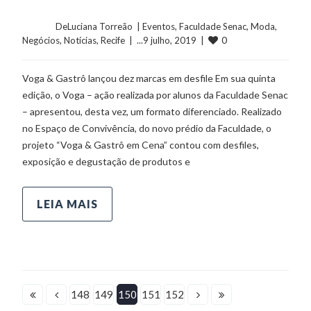
	    	DeLuciana Torreão  | 
Eventos
, 
Faculdade Senac
, 
Moda
, 
0
Negócios
, 
Notícias
, 
Recife
  |  ...9 julho, 2019  |  
Voga & Gastrô lançou dez marcas em desfile Em sua quinta
edição, o Voga – ação realizada por alunos da Faculdade Senac
– apresentou, desta vez, um formato diferenciado. Realizado
no Espaço de Convivência, do novo prédio da Faculdade, o
projeto “Voga & Gastrô em Cena” contou com desfiles,
exposição e degustação de produtos e
LEIA MAIS
148
149
150
151
152