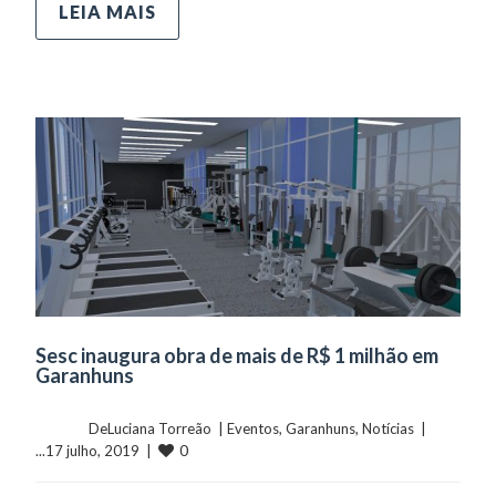
LEIA MAIS
Sesc inaugura obra de mais de R$ 1 milhão em
Garanhuns
	    	DeLuciana Torreão  | 
Eventos
, 
Garanhuns
, 
Notícias
  |  
0
...17 julho, 2019  |  