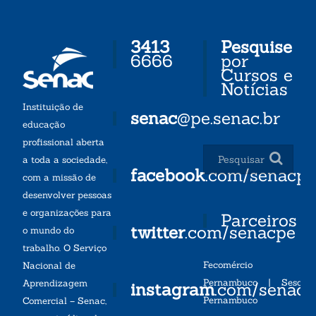
3413
Pesquise
6666
por
Cursos e
Notícias
Instituição de
senac
@pe.senac.br
educação
profissional aberta
a toda a sociedade,
facebook
.com/senacp
com a missão de
desenvolver pessoas
e organizações para
Parceiros
twitter
.com/senacpe
o mundo do
trabalho. O Serviço
Fecomércio
Nacional de
Pernambuco
|
Sesc
Aprendizagem
instagram
.com/senac
Pernambuco
Comercial – Senac,