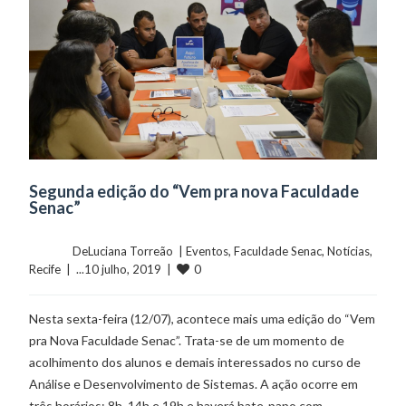
Segunda edição do “Vem pra nova Faculdade
Senac”
	    	DeLuciana Torreão  | 
Eventos
, 
Faculdade Senac
, 
Notícias
, 
0
Recife
  |  ...10 julho, 2019  |  
Nesta sexta-feira (12/07), acontece mais uma edição do “Vem
pra Nova Faculdade Senac”. Trata-se de um momento de
acolhimento dos alunos e demais interessados no curso de
Análise e Desenvolvimento de Sistemas. A ação ocorre em
três horários: 8h, 14h e 19h e haverá bate-papo com