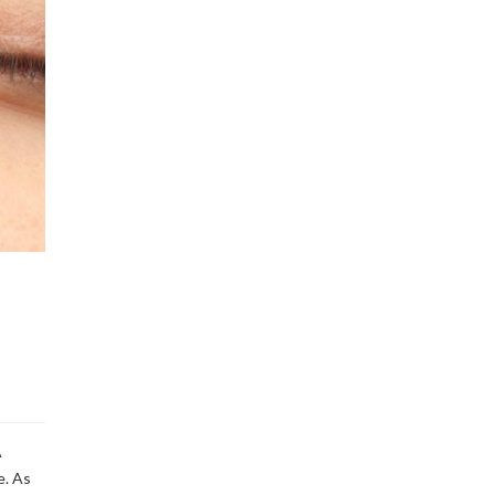
A
e. As