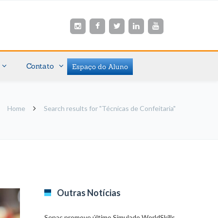
Contato
Espaço do Aluno
Home
Search results for "Técnicas de Confeitaria"
Outras Notícias
Senac promove último Simulado WorldSkills