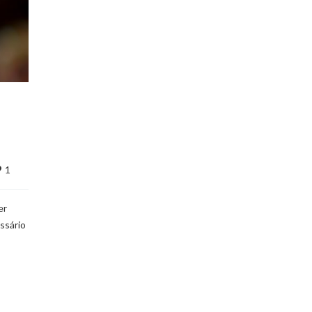
1
er
ssário