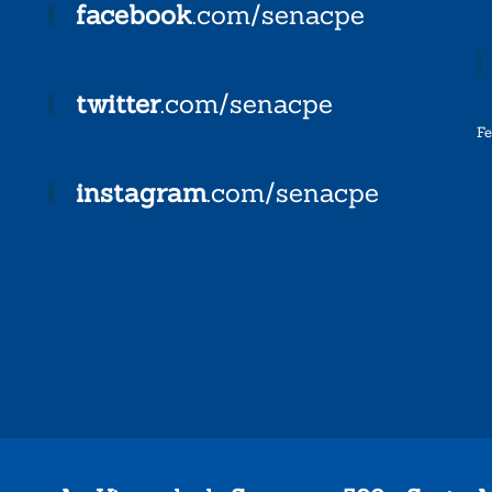
facebook
.com/senacpe
twitter
.com/senacpe
F
instagram
.com/senacpe