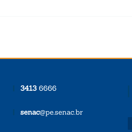
3413
6666
senac
@pe.senac.br