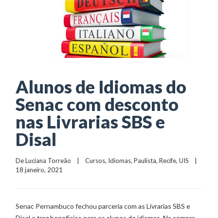
Alunos de Idiomas do
Senac com desconto
nas Livrarias SBS e
Disal
De 
Luciana Torreão
    |    
Cursos
, 
Idiomas
, 
Paulista
, 
Recife
, 
UIS
    |    
18 janeiro, 2021
Senac Pernambuco fechou parceria com as Livrarias SBS e
Disal e traz benefícios para os alunos de idiomas. Na compra