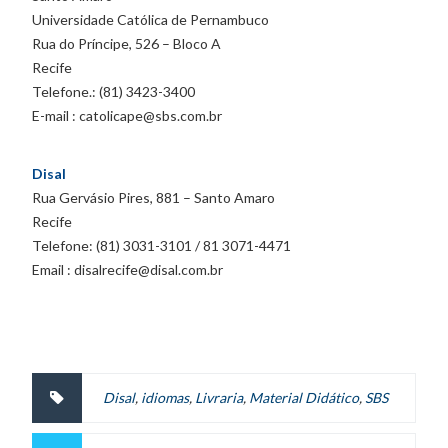
Universidade Católica de Pernambuco
Rua do Príncipe, 526 – Bloco A
Recife
Telefone.: (81) 3423-3400
E-mail : catolicape@sbs.com.br
Disal
Rua Gervásio Pires, 881 – Santo Amaro
Recife
Telefone: (81) 3031-3101 / 81 3071-4471
Email : disalrecife@disal.com.br
Disal
,
idiomas
,
Livraria
,
Material Didático
,
SBS