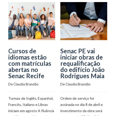
Cursos de
Senac PE vai
S
idiomas estão
iniciar obras de
o
com matrículas
requalificação
p
abertas no
do edifício João
p
Senac Recife
Rodrigues Maia
p
i
De 
Claudia Brandão
De 
Claudia Brandão
De
Turmas de Inglês, Espanhol,
Ordem de serviço foi
Francês, Italiano e Libras
assinada no dia 8 de abril e
Cu
iniciam em agosto A fluência
investimento da obra será
ab