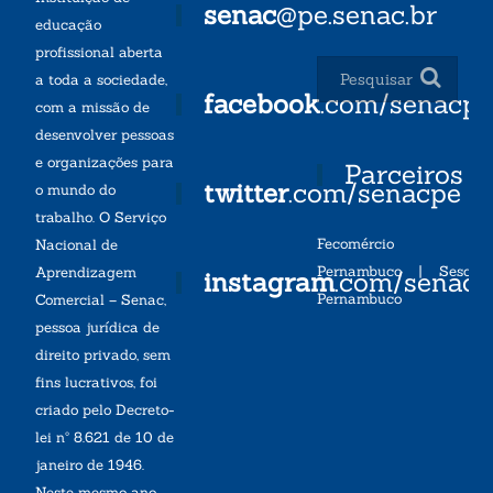
senac
@pe.senac.br
educação
profissional aberta
a toda a sociedade,
facebook
.com/senacp
com a missão de
desenvolver pessoas
e organizações para
Parceiros
twitter
.com/senacpe
o mundo do
trabalho. O Serviço
Fecomércio
Nacional de
Pernambuco
|
Sesc
Aprendizagem
instagram
.com/senac
Pernambuco
Comercial – Senac,
pessoa jurídica de
direito privado, sem
fins lucrativos, foi
criado pelo Decreto-
lei nº 8.621 de 10 de
janeiro de 1946.
Neste mesmo ano,