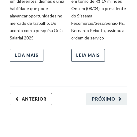
em diferentes idiomas é uma
em torno de R$ 19 milhões
na
habilidade que pode
Ontem (08/04), o presidente
m
alavancar oportunidades no
do Sistema
Le
mercado de trabalho. De
Fecomércio/Sesc/Senac-PE,
un
acordo com a pesquisa Guia
Bernardo Peixoto, assinou a
pa
Salarial 2025
ordem de serviço
co
LEIA MAIS
LEIA MAIS
ANTERIOR
PRÓXIMO