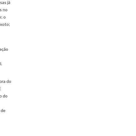
sas já
s no
e; o
ixoto;
cação
l.
ora do
E
o do
 de