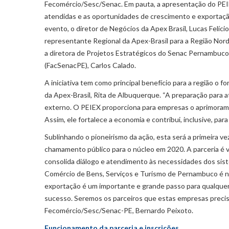
Fecomércio/Sesc/Senac. Em pauta, a apresentação do PEI
atendidas e as oportunidades de crescimento e exportaçã
evento, o diretor de Negócios da Apex Brasil, Lucas Felíci
representante Regional da Apex-Brasil para a Região Nord
a diretora de Projetos Estratégicos do Senac Pernambuco
(FacSenacPE), Carlos Calado.
A iniciativa tem como principal benefício para a região o
da Apex-Brasil, Rita de Albuquerque. “A preparação para 
externo. O PEIEX proporciona para empresas o aprimoram
Assim, ele fortalece a economia e contribui, inclusive, par
Sublinhando o pioneirismo da ação, esta será a primeira 
chamamento público para o núcleo em 2020. A parceria é v
consolida diálogo e atendimento às necessidades dos sis
Comércio de Bens, Serviços e Turismo de Pernambuco é nos
exportação é um importante e grande passo para qualquer 
sucesso. Seremos os parceiros que estas empresas precis
Fecomércio/Sesc/Senac-PE, Bernardo Peixoto.
Funcionamento da parceria e inscrições