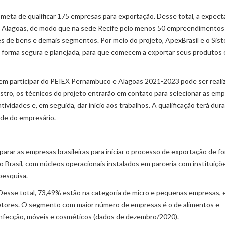
eta de qualificar 175 empresas para exportação. Desse total, a expecta
e Alagoas, de modo que na sede Recife pelo menos 50 empreendimentos
es de bens e demais segmentos. Por meio do projeto, ApexBrasil e o Sis
 forma segura e planejada, para que comecem a exportar seus produtos 
 em participar do PEIEX Pernambuco e Alagoas 2021-2023 pode ser reali
stro, os técnicos do projeto entrarão em contato para selecionar as em
vidades e, em seguida, dar início aos trabalhos. A qualificação terá dur
ade do empresário.
parar as empresas brasileiras para iniciar o processo de exportação de f
o Brasil, com núcleos operacionais instalados em parceria com instituiçõ
pesquisa.
esse total, 73,49% estão na categoria de micro e pequenas empresas, 
setores. O segmento com maior número de empresas é o de alimentos e
onfecção, móveis e cosméticos (dados de dezembro/2020).