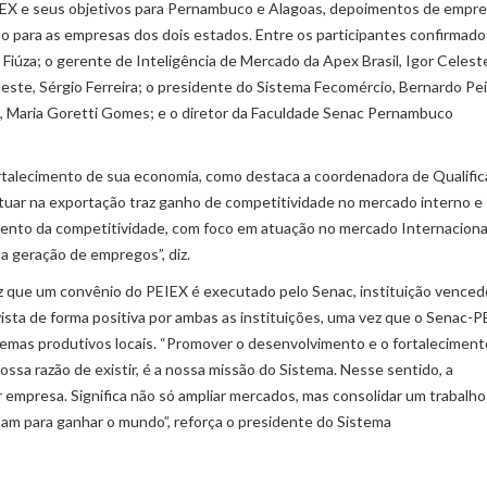
EX e seus objetivos para Pernambuco e Alagoas, depoimentos de empre
o para as empresas dos dois estados. Entre os participantes confirmado
o Fiúza; o gerente de Inteligência de Mercado da Apex Brasil, Igor Celest
este, Sérgio Ferreira; o presidente do Sistema Fecomércio, Bernardo Pe
, Maria Goretti Gomes; e o diretor da Faculdade Senac Pernambuco
 fortalecimento de sua economia, como destaca a coordenadora de Qualifi
atuar na exportação traz ganho de competitividade no mercado interno e
ento da competitividade, com foco em atuação no mercado Internaciona
a a geração de empregos”, diz.
vez que um convênio do PEIEX é executado pelo Senac, instituição venced
ista de forma positiva por ambas as instituições, uma vez que o Senac-P
temas produtivos locais. “Promover o desenvolvimento e o fortaleciment
sa razão de existir, é a nossa missão do Sistema. Nesse sentido, a
empresa. Significa não só ampliar mercados, mas consolidar um trabalho
am para ganhar o mundo”, reforça o presidente do Sistema