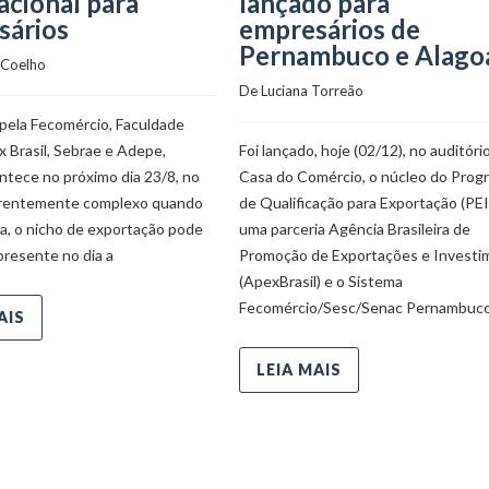
acional para
lançado para
sários
empresários de
Pernambuco e Alago
 Coelho
De 
Luciana Torreão
pela Fecomércio, Faculdade
 Brasil, Sebrae e Adepe,
Foi lançado, hoje (02/12), no auditóri
ntece no próximo dia 23/8, no
Casa do Comércio, o núcleo do Prog
arentemente complexo quando
de Qualificação para Exportação (PEI
ra, o nicho de exportação pode
uma parceria Agência Brasileira de
presente no dia a
Promoção de Exportações e Investi
(ApexBrasil) e o Sistema
Fecomércio/Sesc/Senac Pernambuco
AIS
LEIA MAIS