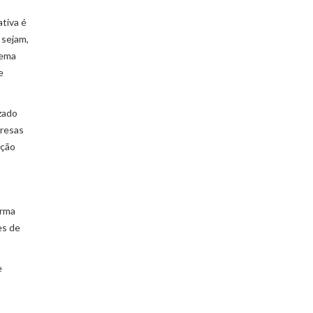
tiva é
 sejam,
tema
e
zado
presas
ação
orma
es de
e