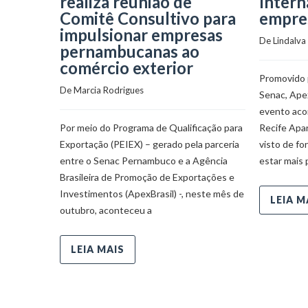
realiza reunião de
Intern
Comitê Consultivo para
empre
impulsionar empresas
De 
Lindalva
pernambucanas ao
comércio exterior
Promovido 
De 
Marcia Rodrigues
Senac, Apex
evento aco
Por meio do Programa de Qualificação para
Recife Ap
Exportação (PEIEX) – gerado pela parceria
visto de fo
entre o Senac Pernambuco e a Agência
estar mais 
Brasileira de Promoção de Exportações e
Investimentos (ApexBrasil) -, neste mês de
LEIA M
outubro, aconteceu a
LEIA MAIS