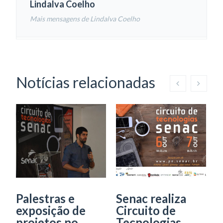
Lindalva Coelho
Mais mensagens de Lindalva Coelho
Notícias relacionadas
Palestras e
Senac realiza
S
exposição de
Circuito de
d
projetos no
Tecnologias
2