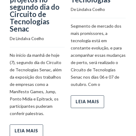
segundo dia do
p
De 
Lindalva Coelho
Circuito de
v
Tecnologias
i
Segmento de mercado dos
Senac
s
mais promissores, a
De 
Lindalva Coelho
De
tecnologia está em
constante evolução, e para
No início da manhã de hoje
acompanhar essas mudanças
O
(7), segundo dia do Circuito
de perto, será realizado o
pa
de Tecnologias Senac, além
Circuito de Tecnologias
20
da exposição dos trabalhos
Senac nos dias 06 e 07 de
n
de empresas como a
outubro. Com o
N
Manifesto Games, Jump,
ac
Ponto Mídia e Epitrack, os
ou
LEIA MAIS
participantes puderam
C
conferir palestras.
P
r
LEIA MAIS