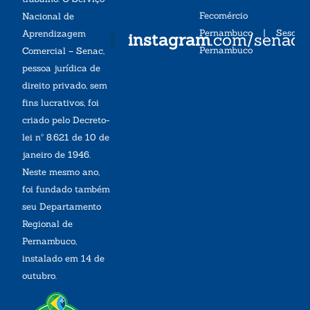
Fecomércio
Nacional de
Pernambuco
|
Sesc
Aprendizagem
instagram
.com/senac
Pernambuco
Comercial – Senac,
pessoa jurídica de
direito privado, sem
fins lucrativos, foi
criado pelo Decreto-
lei nº 8.621 de 10 de
janeiro de 1946.
Neste mesmo ano,
foi fundado também
seu Departamento
Regional de
Pernambuco,
instalado em 14 de
outubro.