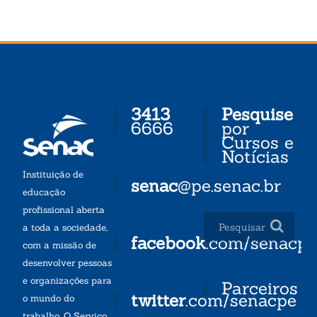
3413
Pesquise
6666
por
Cursos e
Notícias
Instituição de
senac
@pe.senac.br
educação
profissional aberta
a toda a sociedade,
facebook
.com/senacp
com a missão de
desenvolver pessoas
e organizações para
Parceiros
twitter
.com/senacpe
o mundo do
trabalho. O Serviço