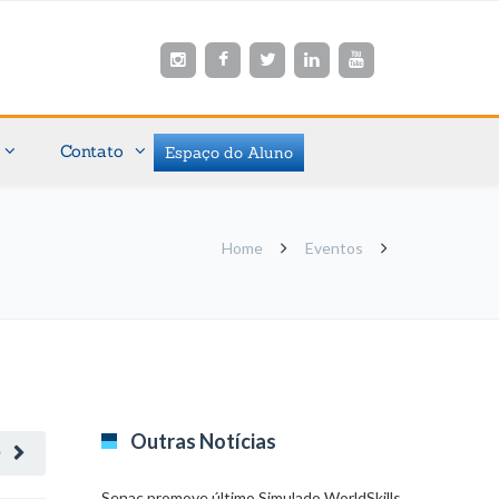
Contato
Espaço do Aluno
Home
Eventos
Outras Notícias
O
Senac promove último Simulado WorldSkills