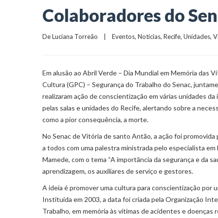
Colaboradores do Sen
De 
Luciana Torreão
    |    
Eventos
, 
Notícias
, 
Recife
, 
Unidades
, 
V
Em alusão ao Abril Verde – Dia Mundial em Memória das Ví
Cultura (GPC) – Segurança do Trabalho do Senac, juntame
realizaram ação de conscientização em várias unidades da i
pelas salas e unidades do Recife, alertando sobre a nece
como a pior consequência, a morte.
No Senac de Vitória de santo Antão, a ação foi promovida
a todos com uma palestra ministrada pelo especialista 
Mamede, com o tema “A importância da segurança e da saúd
aprendizagem, os auxiliares de serviço e gestores.
A ideia é promover uma cultura para conscientização por u
Instituída em 2003, a data foi criada pela Organização In
Trabalho, em memória às vítimas de acidentes e doenças re