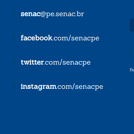
senac
@pe.senac.br
facebook
.com/senacpe
twitter
.com/senacpe
F
instagram
.com/senacpe