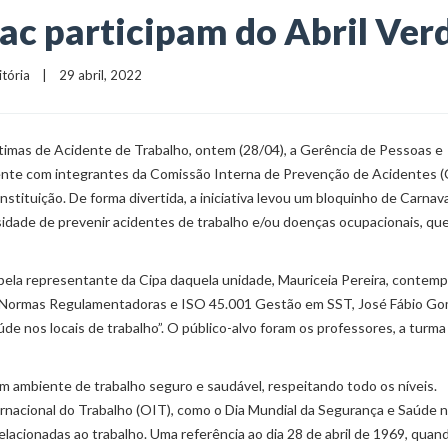
ac participam do Abril Ver
itória
    |    29 abril, 2022
timas de Acidente de Trabalho, ontem (28/04), a Gerência de Pessoas e
nte com integrantes da Comissão Interna de Prevenção de Acidentes (C
nstituição. De forma divertida, a iniciativa levou um bloquinho de Carnava
ssidade de prevenir acidentes de trabalho e/ou doenças ocupacionais, qu
 pela representante da Cipa daquela unidade, Mauriceia Pereira, contem
em Normas Regulamentadoras e ISO 45.001 Gestão em SST, José Fábio G
e nos locais de trabalho”. O público-alvo foram os professores, a turma
m ambiente de trabalho seguro e saudável, respeitando todo os níveis.
ternacional do Trabalho (OIT), como o Dia Mundial da Segurança e Saúde 
lacionadas ao trabalho. Uma referência ao dia 28 de abril de 1969, quan