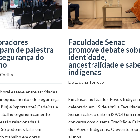
oradores
Faculdade Senac
ipam de palestra
promove debate sob
segurança do
identidade,
ho
ancestralidade e sab
indígenas
 Coelho
De 
Luciana Torreão
aboral esteve entre atividades
ar equipamentos de segurança
Em alusão ao Dia dos Povos Indígena
(EPIs) é importante? Cadeiras e
celebrado em 19 de abril, a Faculdad
rabalho ergonomicamente
Senac realizou ontem (29/04) uma ro
estão relacionadas à
conversa com o tema Tradição e Cul
 Só podemos falar em
dos Povos Indígenas. O evento reun
do trabalho em obras
alunos