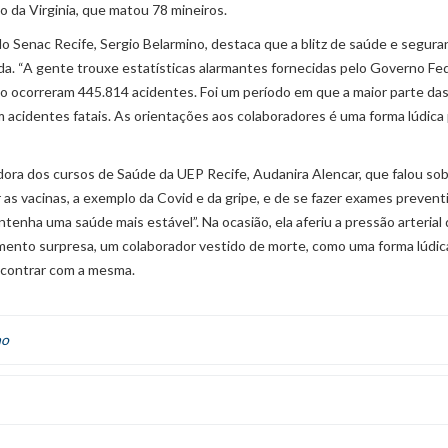
 da Virginia, que matou 78 mineiros.
o Senac Recife, Sergio Belarmino, destaca que a blitz de saúde e segura
a. “A gente trouxe estatísticas alarmantes fornecidas pelo Governo Fed
do ocorreram 445.814 acidentes. Foi um período em que a maior parte da
acidentes fatais. As orientações aos colaboradores é uma forma lúdica
ora dos cursos de Saúde da UEP Recife, Audanira Alencar, que falou sob
as vacinas, a exemplo da Covid e da gripe, e de se fazer exames prevent
tenha uma saúde mais estável”. Na ocasião, ela aferiu a pressão arterial
lemento surpresa, um colaborador vestido de morte, como uma forma lúdic
encontrar com a mesma.
ho