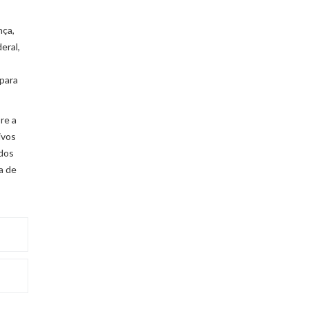
nça,
eral,
s
 para
re a
ivos
 dos
a de