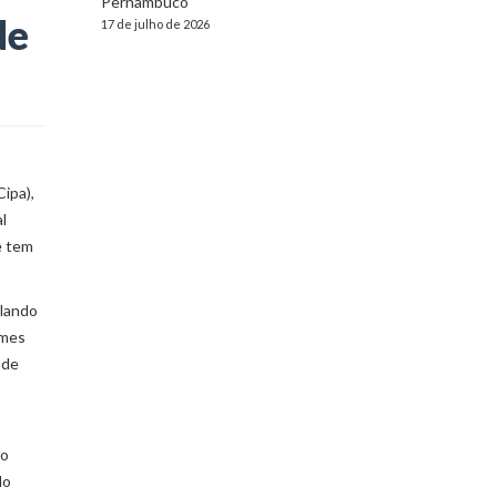
Pernambuco
de
17 de julho de 2026
ipa),
l
e tem
plando
omes
 de
no
do