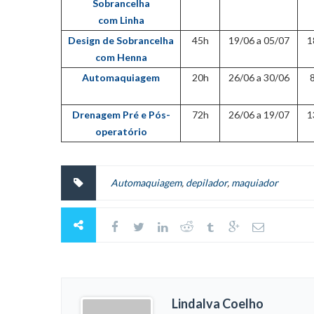
Sobrancelha
com Linha
Design de Sobrancelha
45h
19/06 a 05/07
1
com Henna
Automaquiagem
20h
26/06 a 30/06
Drenagem Pré e Pós-
72h
26/06 a 19/07
1
operatório
Automaquiagem
,
depilador
,
maquiador
Lindalva Coelho