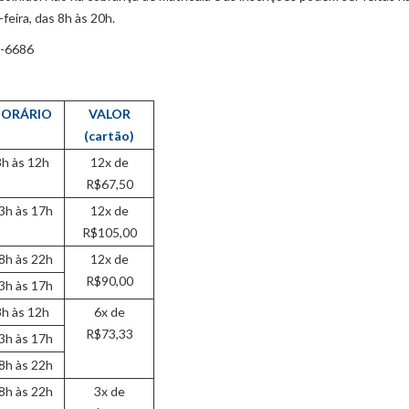
eira, das 8h às 20h.
3-6686
ORÁRIO
VALOR
(cartão)
8h às 12h
12x de
R$67,50
3h às 17h
12x de
R$105,00
8h às 22h
12x de
R$90,00
3h às 17h
8h às 12h
6x de
R$73,33
3h às 17h
8h às 22h
8h às 22h
3x de