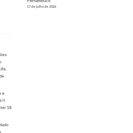
Pernambuco
17 de julho de 2026
ções
o
ife,
 de
e e
 II
 ter 18
elado
a