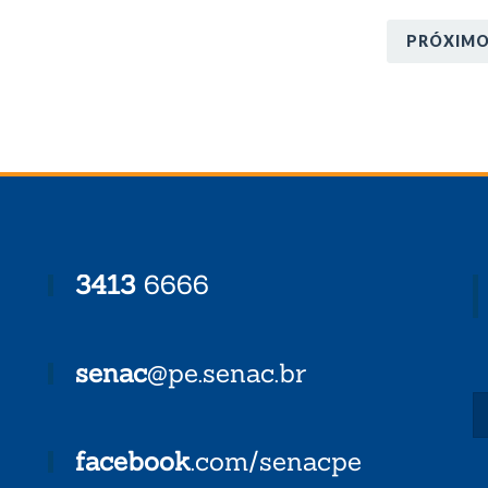
PRÓXIM
3413
6666
senac
@pe.senac.br
facebook
.com/senacpe