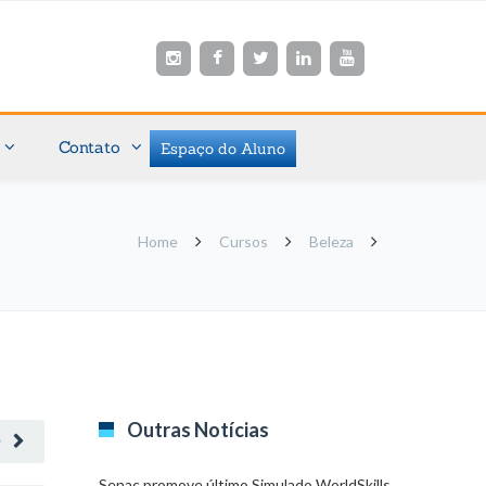
Contato
Espaço do Aluno
Home
Cursos
Beleza
Outras Notícias
O
Senac promove último Simulado WorldSkills