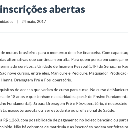
inscrições abertas
nidades
    |    24 maio, 2017
de muitos brasileiros para o momento de crise financeira. Com capacita
ma das alternativas que continuam em alta. Para quem pensa em começar n
erminado serviços, a Unidade de Imagem Pessoal (UIP) do Senac, no Rec
 São nove cursos, entre eles, Manicure e Pedicure, Maquiador, Produção
 Henna, Drenagem Pré e Pós-operatório.
equisitos de acesso que variam de curso para curso. No curso de Manicur
ma de 18 anos e que tenham escolaridade a partir do Ensino Fundamental
sino Fundamental). Já para Drenagem Pré e Pós-operatório, é necessário
cista, massoterapeuta ou ser estudante ou profissional de Saúde.
 R$ 1.260, com possibilidade de pagamento no boleto bancário ou parc
olhido. Não há cobrança de matrícula e as inscrições podem ser feitas n