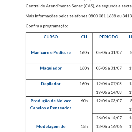
Central de Atendimento Senac (CAS), de segunda a sexta-f
Mais informações pelos telefones 0800 081 1688 ou 341
Confira a programação:
CURSO
CH
PERÍODO
H
Manicure e Pedicure
160h
05/06 a 31/07
Maquiador
160h
05/06 a 31/07
1
Depilador
160h
12/06 a 07/08
1
19/06 a 14/08
1
Produção de Noivas:
60h
12/06 a 03/07
Cabelos e Penteados
1
26/06 a 14/07
1
Modelagem de
15h
13/06 a 16/06
1