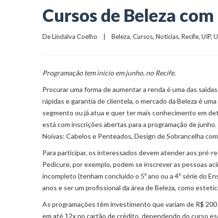
Cursos de Beleza com 
De 
Lindalva Coelho
    |    
Beleza
, 
Cursos
, 
Notícias
, 
Recife
, 
UIP
, 
U
Programação tem início em junho, no Recife.
Procurar uma forma de aumentar a renda é uma das saídas 
rápidas e garantia de clientela, o mercado da Beleza é u
segmento ou já atua e quer ter mais conhecimento em det
está com inscrições abertas para a programação de junho.
Noivas: Cabelos e Penteados, Design de Sobrancelha com
Para participar, os interessados devem atender aos pré-r
Pedicure, por exemplo, podem se inscrever as pessoas aci
incompleto (tenham concluído o 5º ano ou a 4ª série do En
anos e ser um profissional da área de Beleza, como esteti
As programações têm investimento que variam de R$ 200 a
em até 12x no cartão de crédito, dependendo do curso esc