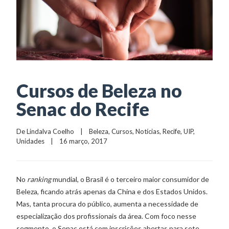
Cursos de Beleza no
Senac do Recife
De 
Lindalva Coelho
    |    
Beleza
, 
Cursos
, 
Notícias
, 
Recife
, 
UIP
, 
Unidades
    |    16 março, 2017
No
ranking
mundial, o Brasil é o terceiro maior consumidor de
Beleza, ficando atrás apenas da China e dos Estados Unidos.
Mas, tanta procura do público, aumenta a necessidade de
especialização dos profissionais da área. Com foco nesse
segmento, o Senac está com inscrições abertas para sete