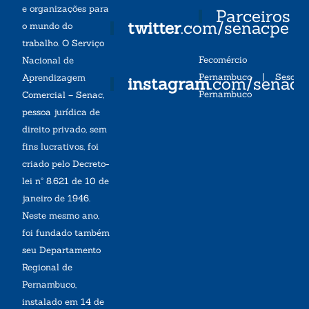
e organizações para
Parceiros
twitter
.com/senacpe
o mundo do
trabalho. O Serviço
Fecomércio
Nacional de
Pernambuco
|
Sesc
Aprendizagem
instagram
.com/senac
Pernambuco
Comercial – Senac,
pessoa jurídica de
direito privado, sem
fins lucrativos, foi
criado pelo Decreto-
lei nº 8.621 de 10 de
janeiro de 1946.
Neste mesmo ano,
foi fundado também
seu Departamento
Regional de
Pernambuco,
instalado em 14 de