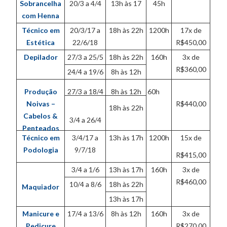
Sobrancelha
20/3 a 4/4
13h às 17
45h
com Henna
Técnico em
20/3/17 a
18h às 22h
1200h
17x de
Estética
22/6/18
R$450,00
Depilador
27/3 a 25/5
18h às 22h
160h
3x de
R$360,00
24/4 a 19/6
8h às 12h
Produção
27/3 a 18/4
8h às 12h
60h
Noivas –
R$440,00
18h às 22h
Cabelos &
3/4 a 26/4
Penteados
Técnico em
3/4/17 a
13h às 17h
1200h
15x de
Podologia
9/7/18
R$415,00
3/4 a 1/6
13h às 17h
160h
3x de
R$460,00
10/4 a 8/6
18h às 22h
Maquiador
13h às 17h
Manicure e
17/4 a 13/6
8h às 12h
160h
3x de
Pedicure
R$270,00