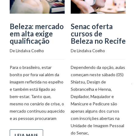
Beleza: mercado
Senac oferta
C
em alta exige
cursos de
B
qualificação
Beleza no Recife
i
a
De 
Lindalva Coelho
De 
Lindalva Coelho
De
Para o brasileiro, estar
Dependendo da opção, aulas
bonito por fora vai além da
começam neste sábado (05)
Pr
imagem refletida no espelho
Shiatsu, Design de
ju
e também está ligado ao
Sobrancelha e Henna,
u
bem-estar. Tanto que,
Depilador, Maquiador e
re
mesmo no cenário de crise, o
Manicure e Pedicure são
mu
mercado continuou aquecido
apenas alguns dos cursos
mo
e as pessoas procuraram
com inscrições abertas na
Co
Unidade de Imagem Pessoal
ga
do Senac,
LEIA MAIS