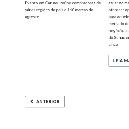
Evento em Caruaru reúne compradores de
atuar no m
várias regiões do país e 140 marcas do
oferecer o
agreste
para aquel
mercado de
negócio, a 
do Senac e
cinco
LEIA M
ANTERIOR