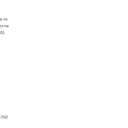
a, os
os na
81)
.5750