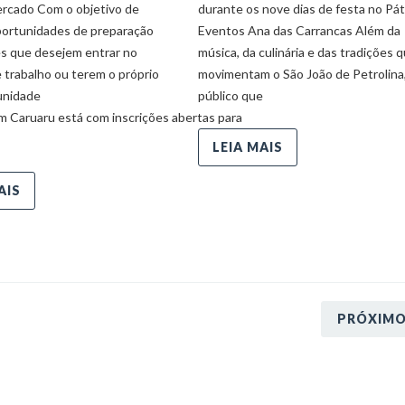
ercado Com o objetivo de
durante os nove dias de festa no Pát
portunidades de preparação
Eventos Ana das Carrancas Além da
es que desejem entrar no
música, da culinária e das tradições 
 trabalho ou terem o próprio
movimentam o São João de Petrolina,
unidade
público que
m Caruaru está com inscrições abertas para
LEIA MAIS
AIS
PRÓXIM