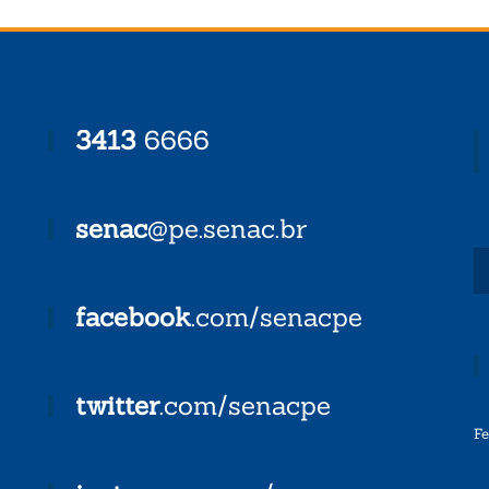
3413
6666
senac
@pe.senac.br
facebook
.com/senacpe
twitter
.com/senacpe
F