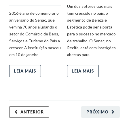
G
Um dos setores que mais
De
2016 é ano de comemorar o
tem crescido no país, o
aniversário do Senac, que
segmento de Beleza e
vem há 70 anos ajudando o
Estética pode ser a porta
O
setor do Comércio de Bens,
para o sucesso no mercado
c
Serviços e Turismo do País a
de trabalho. O Senac, no
di
crescer. A instituição nasceu
Recife, está com inscrições
de
em 10 de janeiro
abertas para
me
Sã
na
LEIA MAIS
LEIA MAIS
Cu
In
ANTERIOR
PRÓXIMO