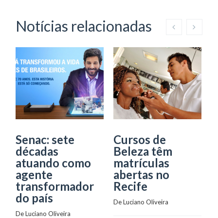
Notícias relacionadas
Senac: sete
Cursos de
M
décadas
Beleza têm
a
atuando como
matrículas
c
agente
abertas no
B
transformador
Recife
C
do país
I
De 
Luciano Oliveira
I
De 
Luciano Oliveira