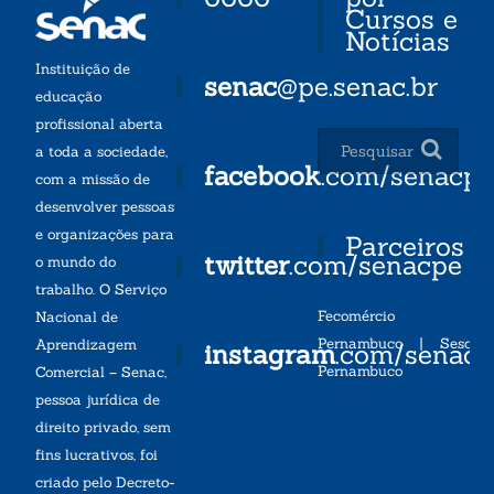
Cursos e
Notícias
Instituição de
senac
@pe.senac.br
educação
profissional aberta
a toda a sociedade,
facebook
.com/senacp
com a missão de
desenvolver pessoas
e organizações para
Parceiros
twitter
.com/senacpe
o mundo do
trabalho. O Serviço
Fecomércio
Nacional de
Pernambuco
|
Sesc
Aprendizagem
instagram
.com/senac
Pernambuco
Comercial – Senac,
pessoa jurídica de
direito privado, sem
fins lucrativos, foi
criado pelo Decreto-