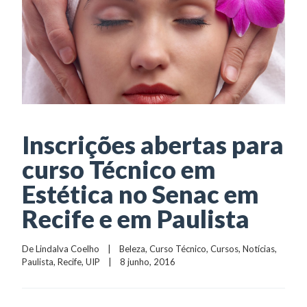
Inscrições abertas para
curso Técnico em
Estética no Senac em
Recife e em Paulista
De 
Lindalva Coelho
    |    
Beleza
, 
Curso Técnico
, 
Cursos
, 
Notícias
, 
Paulista
, 
Recife
, 
UIP
    |    8 junho, 2016