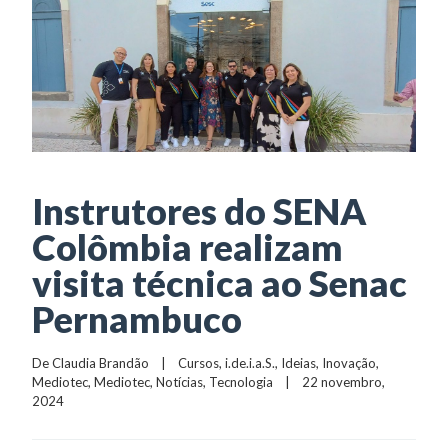
Instrutores do SENA
Colômbia realizam
visita técnica ao Senac
Pernambuco
De 
Claudia Brandão
    |    
Cursos
, 
i.de.i.a.S.
, 
Ideias
, 
Inovação
, 
Mediotec
, 
Mediotec
, 
Notícias
, 
Tecnologia
    |    22 novembro, 
2024