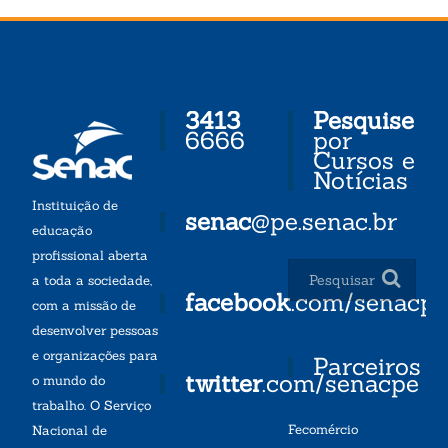
3413
Pesquise
6666
por
Cursos e
Notícias
Instituição de
senac
@pe.senac.br
educação
profissional aberta
a toda a sociedade,
facebook
.com/senacp
com a missão de
desenvolver pessoas
e organizações para
Parceiros
twitter
.com/senacpe
o mundo do
trabalho. O Serviço
Fecomércio
Nacional de