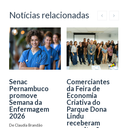
Notícias relacionadas
Senac
Comerciantes
S
Pernambuco
da Feira de
F
promove
Economia
s
Semana da
Criativa do
d
Enfermagem
Parque Dona
I
2026
Lindu
d
receberam
d
De 
Claudia Brandão