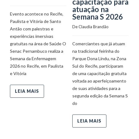
capacitação para
atuação na
De
Evento acontece no Recife,
Semana S 2026
Paulista e Vitória de Santo
De 
Claudia Brandão
Antão com palestras e
E
experiências imersivas
di
gratuitas na área de Saúde O
Comerciantes que já atuam
in
Senac Pernambuco realiza a
na tradicional feirinha do
pr
Semana da Enfermagem
Parque Dona Lindu, na Zona
pr
2026 no Recife, em Paulista
Sul do Recife, participaram
ec
e Vitória
de uma capacitação gratuita
Es
voltada ao aperfeiçoamento
pr
de suas atividades para a
pa
LEIA MAIS
segunda edição da Semana S
o
do
in
LEIA MAIS