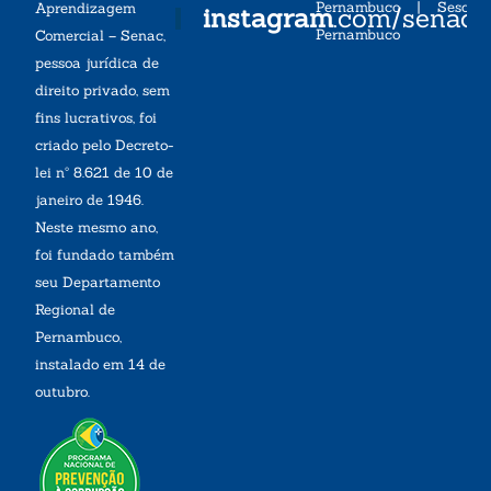
Pernambuco
|
Sesc
Aprendizagem
instagram
.com/senac
Pernambuco
Comercial – Senac,
pessoa jurídica de
direito privado, sem
fins lucrativos, foi
criado pelo Decreto-
lei nº 8.621 de 10 de
janeiro de 1946.
Neste mesmo ano,
foi fundado também
seu Departamento
Regional de
Pernambuco,
instalado em 14 de
outubro.