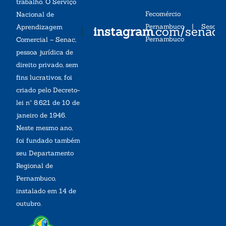
trabalho. O Serviço
Fecomércio
Nacional de
Pernambuco
|
Sesc
Aprendizagem
instagram
.com/senac
Pernambuco
Comercial – Senac,
pessoa jurídica de
direito privado, sem
fins lucrativos, foi
criado pelo Decreto-
lei nº 8.621 de 10 de
janeiro de 1946.
Neste mesmo ano,
foi fundado também
seu Departamento
Regional de
Pernambuco,
instalado em 14 de
outubro.