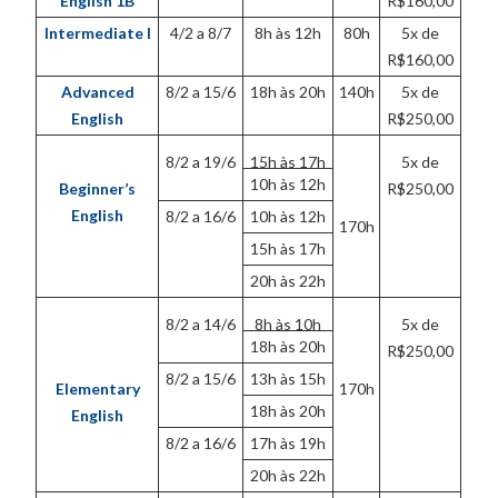
English 1B
R$160,00
Intermediate I
4/2 a 8/7
8h às 12h
80h
5x de
R$160,00
Advanced
8/2 a 15/6
18h às 20h
140h
5x de
English
R$250,00
8/2 a 19/6
15h às 17h
5x de
10h às 12h
Beginner’s
R$250,00
English
8/2 a 16/6
10h às 12h
170h
15h às 17h
20h às 22h
8/2 a 14/6
8h às 10h
5x de
18h às 20h
R$250,00
8/2 a 15/6
13h às 15h
Elementary
170h
18h às 20h
English
8/2 a 16/6
17h às 19h
20h às 22h