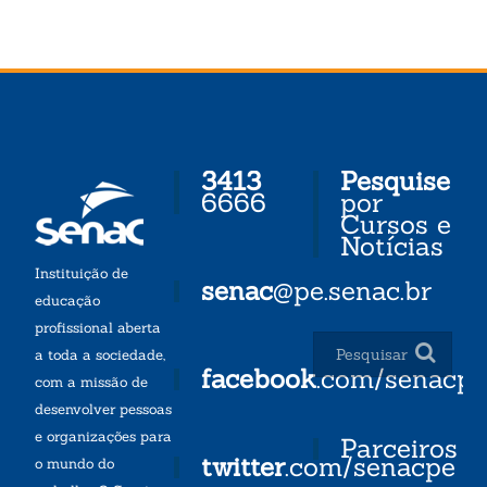
3413
Pesquise
6666
por
Cursos e
Notícias
Instituição de
senac
@pe.senac.br
educação
profissional aberta
a toda a sociedade,
facebook
.com/senacp
com a missão de
desenvolver pessoas
e organizações para
Parceiros
twitter
.com/senacpe
o mundo do