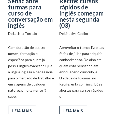
Senac abre
Recife: cursos
S
turmas para
rápidos de
O
curso de
Inglês começam
C
conversação em
nesta segunda
p
inglês
(03)
n
De 
Luciana Torreão
De 
Lindalva Coelho
De
Com duração de quatro
Aproveitar o tempo livre das
Q
meses, formação é
férias de julho para adquirir
ap
específica para quem já
conhecimento. De olho em
a 
possui inglês avançado Que
quem está pensando em
po
a língua inglesa é necessária
enriquecer o currículo, a
fe
para o mercado de trabalho e
Unidade de Idiomas, no
te
em viagens de qualquer
Recife, está com inscrições
of
natureza, muita gente já
abertas para cursos rápidos
pr
sabe.
e
LEIA MAIS
LEIA MAIS