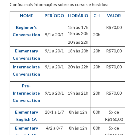
Confira mais informações sobre os cursos e horários:
NOME
PERÍODO
HORÁRIO
CH
VALOR
Beginner’s
15h às 17h
R$70,00
18h às 20h
Conversation
9/1 a 20/1
20h
20h às 22h
Elementary
9/1 a 20/1
18h às 20h
20h
R$70,00
Conversation
Intermediate
9/1 a 20/1
20h às 22h
20h
R$70,00
Conversation
Pre-
Intermediate
9/1 a 20/1
19h às 21h
20h
R$70,00
Conversation
Elementary
28/1 a 1/7
8h às 12h
80h
5x de
English 1A
R$160,00
Elementary
4/2 a 8/7
8h às 12h
80h
5x de