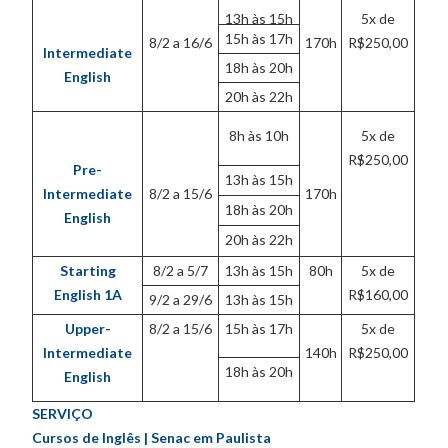
13h às 15h
5x de
15h às 17h
8/2 a 16/6
170h
R$250,00
Intermediate
18h às 20h
English
20h às 22h
8h às 10h
5x de
R$250,00
Pre-
13h às 15h
Intermediate
8/2 a 15/6
170h
18h às 20h
English
20h às 22h
Starting
8/2 a 5/7
13h às 15h
80h
5x de
English 1A
R$160,00
9/2 a 29/6
13h às 15h
Upper-
8/2 a 15/6
15h às 17h
5x de
Intermediate
140h
R$250,00
18h às 20h
English
SERVIÇO
Cursos de Inglês | Senac em Paulista