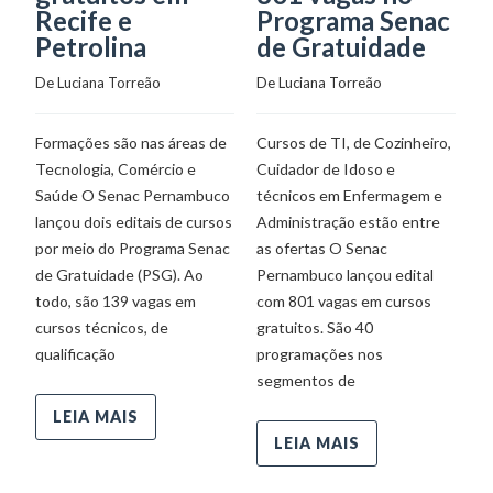
Recife e
Programa Senac
e
Petrolina
de Gratuidade
De
De 
Luciana Torreão
De 
Luciana Torreão
Há
Formações são nas áreas de
Cursos de TI, de Cozinheiro,
Ga
Tecnologia, Comércio e
Cuidador de Idoso e
C
Saúde O Senac Pernambuco
técnicos em Enfermagem e
Pe
lançou dois editais de cursos
Administração estão entre
pa
por meio do Programa Senac
as ofertas O Senac
gr
de Gratuidade (PSG). Ao
Pernambuco lançou edital
of
todo, são 139 vagas em
com 801 vagas em cursos
P
cursos técnicos, de
gratuitos. São 40
Gr
qualificação
programações nos
vá
segmentos de
LEIA MAIS
LEIA MAIS