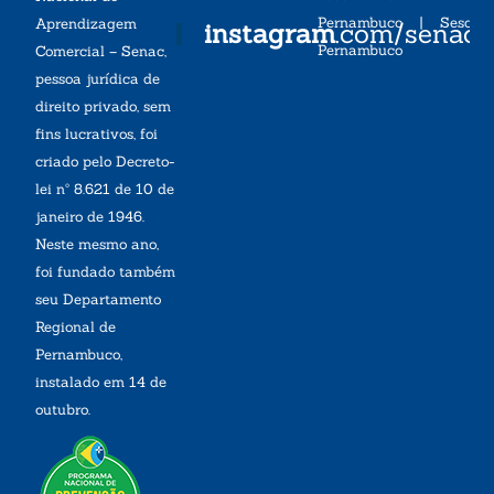
Pernambuco
|
Sesc
Aprendizagem
instagram
.com/senac
Pernambuco
Comercial – Senac,
pessoa jurídica de
direito privado, sem
fins lucrativos, foi
criado pelo Decreto-
lei nº 8.621 de 10 de
janeiro de 1946.
Neste mesmo ano,
foi fundado também
seu Departamento
Regional de
Pernambuco,
instalado em 14 de
outubro.