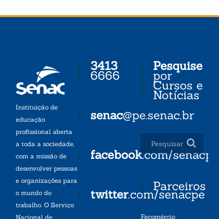
3413
Pesquise
6666
por
Cursos e
Notícias
Instituição de
senac
@pe.senac.br
educação
profissional aberta
a toda a sociedade,
facebook
.com/senacp
com a missão de
desenvolver pessoas
e organizações para
Parceiros
twitter
.com/senacpe
o mundo do
trabalho. O Serviço
Fecomércio
Nacional de