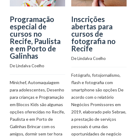
Programação
Inscrições
E
especial de
abertas para
f
cursos no
cursos de
c
Recife, Paulista
fotografia no
a
e em Porto de
Recife
De
Galinhas
De 
Lindalva Coelho
De 
Lindalva Coelho
Of
Fotógrafo, fotojornalismo,
de
Minichef, Automaquiagem
flash e fotografia com
fa
para adolescentes, Desenho
smartphone são opções De
ed
para crianças e Programação
acordo com o relatório
ev
em Blocos Kids são algumas
Negócios Promissores em
pe
opções oferecidas no Recife,
2019, elaborado pelo Sebrae,
se
Paulista e em Porto de
a prestação de serviços
no
Galinhas Brincar com os
pessoais é uma das
amigos, dormir sem ter hora
oportunidades de negócio