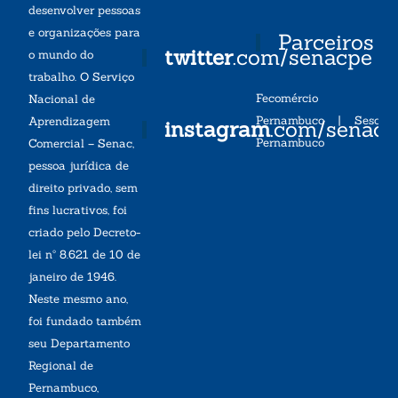
desenvolver pessoas
e organizações para
Parceiros
twitter
.com/senacpe
o mundo do
trabalho. O Serviço
Fecomércio
Nacional de
Pernambuco
|
Sesc
Aprendizagem
instagram
.com/senac
Pernambuco
Comercial – Senac,
pessoa jurídica de
direito privado, sem
fins lucrativos, foi
criado pelo Decreto-
lei nº 8.621 de 10 de
janeiro de 1946.
Neste mesmo ano,
foi fundado também
seu Departamento
Regional de
Pernambuco,