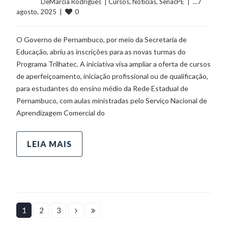
	    	DeMarcia Rodrigues  | 
Cursos
, 
Notícias
, 
SenacPE
  |  ...7 
0
agosto, 2025  |  
O Governo de Pernambuco, por meio da Secretaria de
Educação, abriu as inscrições para as novas turmas do
Programa Trilhatec. A iniciativa visa ampliar a oferta de cursos
de aperfeiçoamento, iniciação profissional ou de qualificação,
para estudantes do ensino médio da Rede Estadual de
Pernambuco, com aulas ministradas pelo Serviço Nacional de
Aprendizagem Comercial do
LEIA MAIS
1
2
3