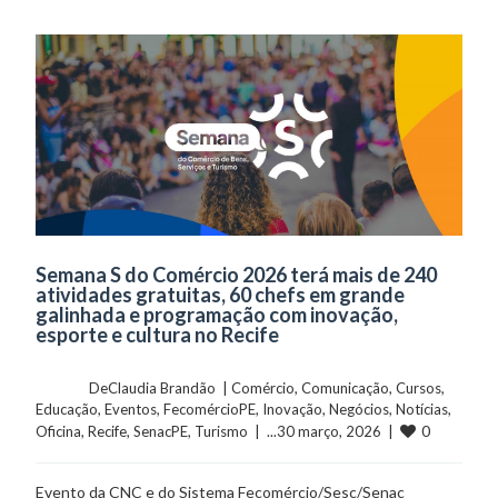
Semana S do Comércio 2026 terá mais de 240
atividades gratuitas, 60 chefs em grande
galinhada e programação com inovação,
esporte e cultura no Recife
	    	DeClaudia Brandão  | 
Comércio
, 
Comunicação
, 
Cursos
, 
Educação
, 
Eventos
, 
FecomércioPE
, 
Inovação
, 
Negócios
, 
Notícias
, 
0
Oficina
, 
Recife
, 
SenacPE
, 
Turismo
  |  ...30 março, 2026  |  
Evento da CNC e do Sistema Fecomércio/Sesc/Senac