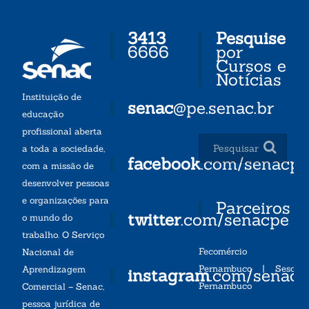
3413
Pesquise
6666
por
Cursos e
Notícias
Instituição de
senac
@pe.senac.br
educação
profissional aberta
a toda a sociedade,
facebook
.com/senacp
com a missão de
desenvolver pessoas
e organizações para
Parceiros
twitter
.com/senacpe
o mundo do
trabalho. O Serviço
Fecomércio
Nacional de
Pernambuco
|
Sesc
Aprendizagem
instagram
.com/senac
Pernambuco
Comercial – Senac,
pessoa jurídica de