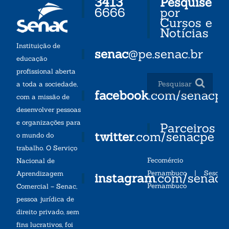
3413
Pesquise
6666
por
Cursos e
Notícias
Instituição de
senac
@pe.senac.br
educação
profissional aberta
a toda a sociedade,
facebook
.com/senacp
com a missão de
desenvolver pessoas
e organizações para
Parceiros
twitter
.com/senacpe
o mundo do
trabalho. O Serviço
Fecomércio
Nacional de
Pernambuco
|
Sesc
Aprendizagem
instagram
.com/senac
Pernambuco
Comercial – Senac,
pessoa jurídica de
direito privado, sem
fins lucrativos, foi