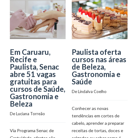
Em Caruaru,
Paulista oferta
S
Recife e
cursos nas áreas
e
Paulista, Senac
de Beleza,
v
abre 51 vagas
Gastronomia e
c
gratuitas para
Saúde
e
cursos de Saúde,
De 
Lindalva Coelho
De
Gastronomia e
Beleza
Conhecer as novas
Há
De 
Luciana Torreão
tendências em cortes de
Ga
cabelo, aprender a preparar
C
Via Programa Senac de
receitas de tortas, doces e
Pe
Gratuidade, ofertas são
salgados ou saber como é
pa