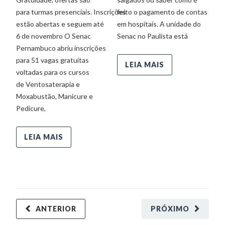
para turmas presenciais. Inscrições
feito o pagamento de contas
gr
estão abertas e seguem até
em hospitais. A unidade do
of
6 de novembro O Senac
Senac no Paulista está
P
Pernambuco abriu inscrições
Gr
para 51 vagas gratuitas
vá
LEIA MAIS
voltadas para os cursos
de Ventosaterapia e
Moxabustão, Manicure e
Pedicure,
LEIA MAIS
ANTERIOR
PRÓXIMO