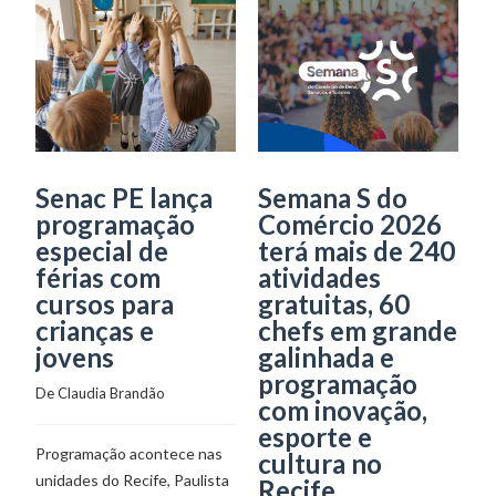
Senac PE lança
Semana S do
C
programação
Comércio 2026
p
especial de
terá mais de 240
s
férias com
atividades
f
cursos para
gratuitas, 60
n
crianças e
chefs em grande
jovens
galinhada e
De
programação
De 
Claudia Brandão
com inovação,
A
esporte e
Programação acontece nas
M
cultura no
unidades do Recife, Paulista
ma
Recife