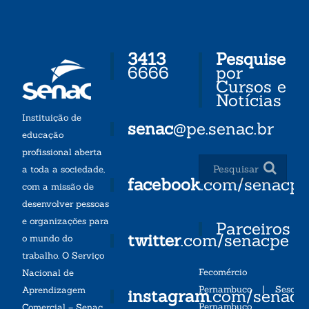
3413
Pesquise
6666
por
Cursos e
Notícias
Instituição de
senac
@pe.senac.br
educação
profissional aberta
a toda a sociedade,
facebook
.com/senacp
com a missão de
desenvolver pessoas
e organizações para
Parceiros
twitter
.com/senacpe
o mundo do
trabalho. O Serviço
Fecomércio
Nacional de
Pernambuco
|
Sesc
Aprendizagem
instagram
.com/senac
Pernambuco
Comercial – Senac,