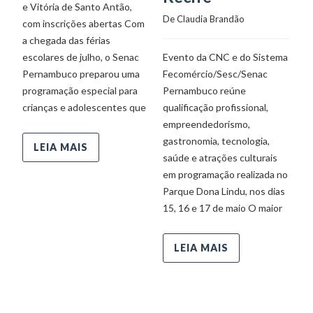
e Vitória de Santo Antão,
21
De 
Claudia Brandão
com inscrições abertas Com
mo
a chegada das férias
tá
escolares de julho, o Senac
Evento da CNC e do Sistema
pa
Pernambuco preparou uma
Fecomércio/Sesc/Senac
al
programação especial para
Pernambuco reúne
crianças e adolescentes que
qualificação profissional,
empreendedorismo,
gastronomia, tecnologia,
LEIA MAIS
saúde e atrações culturais
em programação realizada no
Parque Dona Lindu, nos dias
15, 16 e 17 de maio O maior
LEIA MAIS