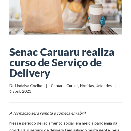
Senac Caruaru realiza
curso de Serviço de
Delivery
De 
Lindalva Coelho
    |    
Caruaru
, 
Cursos
, 
Notícias
, 
Unidades
    |    
6 abril, 2021
A formação será remota e começa em abril
Nesse período de isolamento social, em meio à pandemia da
covid-19, o serviço de delivery tem salvado muita gente. Seja