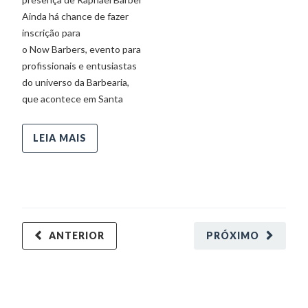
Ainda há chance de fazer
O 
inscrição para
Fu
o Now Barbers, evento para
in
profissionais e entusiastas
do universo da Barbearia,
que acontece em Santa
LEIA MAIS
ANTERIOR
PRÓXIMO