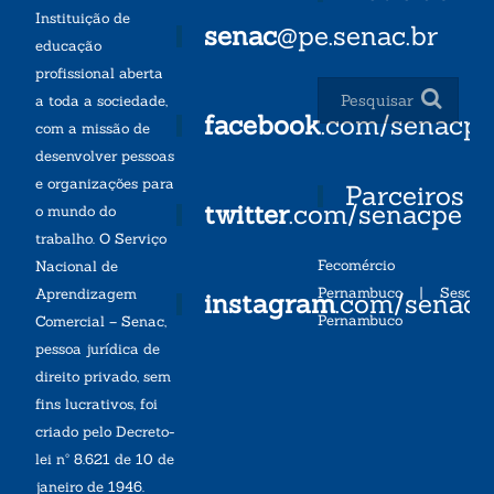
Instituição de
senac
@pe.senac.br
educação
profissional aberta
a toda a sociedade,
facebook
.com/senacp
com a missão de
desenvolver pessoas
e organizações para
Parceiros
twitter
.com/senacpe
o mundo do
trabalho. O Serviço
Fecomércio
Nacional de
Pernambuco
|
Sesc
Aprendizagem
instagram
.com/senac
Pernambuco
Comercial – Senac,
pessoa jurídica de
direito privado, sem
fins lucrativos, foi
criado pelo Decreto-
lei nº 8.621 de 10 de
janeiro de 1946.