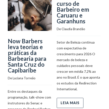
curso de
Barbeiro em
Caruaru e
Garanhuns
De 
Claudia Brandão
Now Barbers
S
Setor de Beleza continua
leva teorias e
l
com expectativa de
práticas da
c
crescimento para 2026 O
Barbearia para
a
mercado de beleza e
Santa Cruz do
J
cuidados pessoais deve
Capibaribe
crescer em média 7,2% ao
De
ano no Brasil. É o que aponta
De 
Luciana Torreão
os estudos da Redirection
O
International,
Entre os destaques da
pr
programação, talk-show com
Di
LEIA MAIS
instrutores do Senac e
qu
presença de Raphael Barber
am