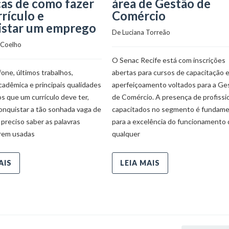
cas de como fazer
área de Gestão de
rículo e
Comércio
istar um emprego
De 
Luciana Torreão
 Coelho
O Senac Recife está com inscrições
one, últimos trabalhos,
abertas para cursos de capacitação 
adêmica e principais qualidades
aperfeiçoamento voltados para a Ge
s que um currículo deve ter,
de Comércio. A presença de profissi
onquistar a tão sonhada vaga de
capacitados no segmento é fundame
preciso saber as palavras
para a excelência do funcionamento 
erem usadas
qualquer
AIS
LEIA MAIS