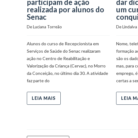
participam de ação
dar di
realizada por alunos do
um cur
Senac
conqu
De 
Luciana Torreão
De 
Lindalva
Alunos do curso de Recepcionista em
Nome, telef
Serviços de Saúde do Senac realizaram
formação ac
ação no Centro de Reabilitação e
são os dado
Valorização da Criança (Cervac), no Morro
mas, para c
da Conceição, no último dia 30. A atividade
emprego, é 
faz parte do
certas a s
LEIA MAIS
LEIA M