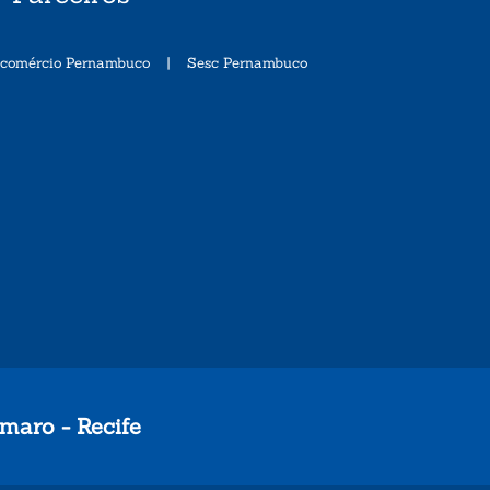
ecomércio Pernambuco
|
Sesc Pernambuco
maro - Recife