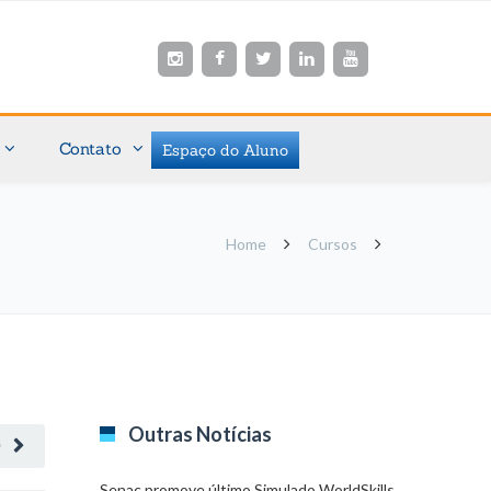
Contato
Espaço do Aluno
Home
Cursos
Outras Notícias
O
Senac promove último Simulado WorldSkills