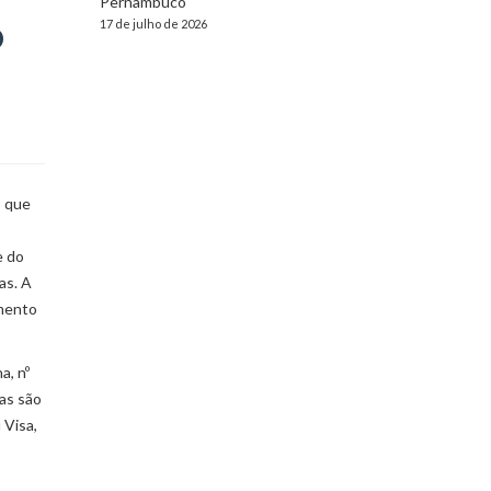
Pernambuco
o
17 de julho de 2026
o que
e do
as. A
imento
a, nº
gas são
 Visa,