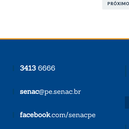
PRÓXIM
3413
6666
senac
@pe.senac.br
facebook
.com/senacpe