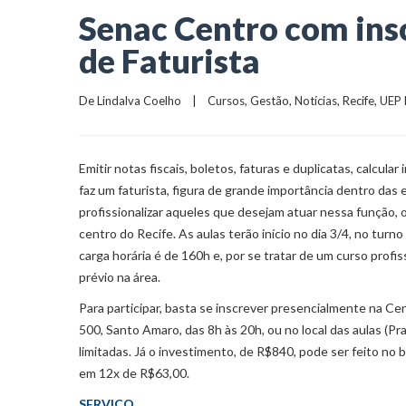
Senac Centro com insc
de Faturista
De 
Lindalva Coelho
    |    
Cursos
, 
Gestão
, 
Notícias
, 
Recife
, 
UEP 
Emitir notas fiscais, boletos, faturas e duplicatas, calcul
faz um faturista, figura de grande importância dentro da
profissionalizar aqueles que desejam atuar nessa função, 
centro do Recife. As aulas terão início no dia 3/4, no turn
carga horária é de 160h e, por se tratar de um curso prof
prévio na área.
Para participar, basta se inscrever presencialmente na Ce
500, Santo Amaro, das 8h às 20h, ou no local das aulas (Pra
limitadas. Já o investimento, de R$840, pode ser feito no
em 12x de R$63,00.
SERVIÇO