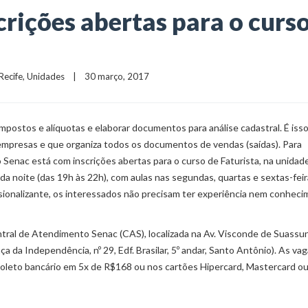
rições abertas para o curs
Recife
, 
Unidades
    |    30 março, 2017
ar impostos e alíquotas e elaborar documentos para análise cadastral. É iss
s empresas e que organiza todos os documentos de vendas (saídas). Para
o Senac está com inscrições abertas para o curso de Faturista, na unidad
o da noite (das 19h às 22h), com aulas nas segundas, quartas e sextas-feir
issionalizante, os interessados não precisam ter experiência nem conhec
ntral de Atendimento Senac (CAS), localizada na Av. Visconde de Suassun
ça da Independência, nº 29, Edf. Brasilar, 5º andar, Santo Antônio). As va
 boleto bancário em 5x de R$168 ou nos cartões Hipercard, Mastercard ou