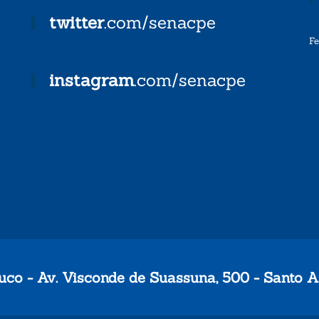
twitter
.com/senacpe
F
instagram
.com/senacpe
co - Av. Visconde de Suassuna, 500 - Santo A